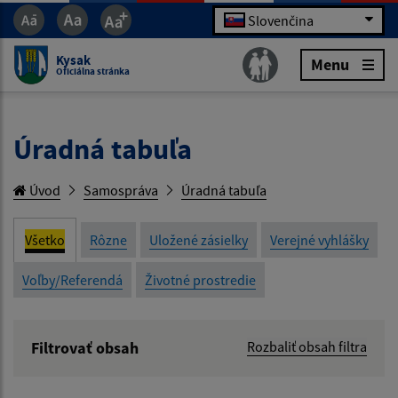
Slovenčina
Kysak
Menu
Oficiálna stránka
Úradná tabuľa
Úvod
Samospráva
Úradná tabuľa
Všetko
Rôzne
Uložené zásielky
Verejné vyhlášky
Voľby/Referendá
Životné prostredie
Filtrovať obsah
Rozbaliť obsah filtra
Názov: