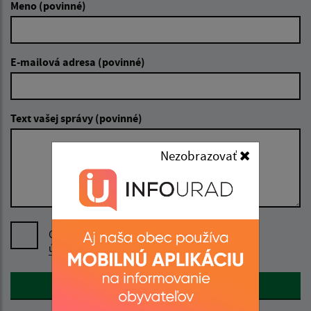
Meno (povinné)
E-mailová adresa (povinné)
Text vašej správy (povinné)
Nezobrazovať
Oboznámil som sa so
spracúvaním osobných
údajov
Google reCaptcha Response
Odoslať správu