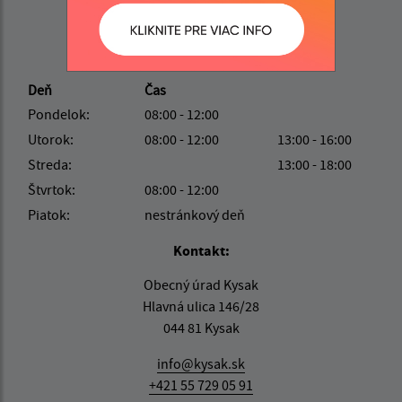
Úradné hodiny:
Deň
Čas
Pondelok:
08:00 - 12:00
Utorok:
08:00 - 12:00
13:00 - 16:00
Streda:
13:00 - 18:00
Štvrtok:
08:00 - 12:00
Piatok:
nestránkový deň
Kontakt:
Obecný úrad Kysak
Hlavná ulica 146/28
044 81 Kysak
info@kysak.sk
+421 55 729 05 91