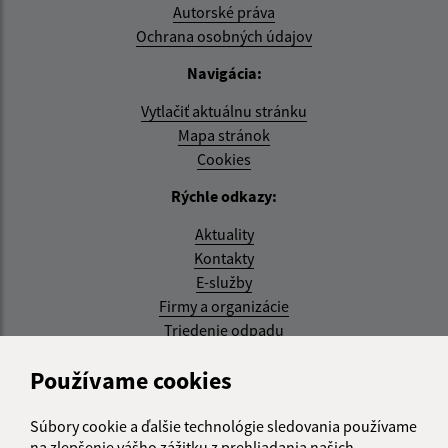
Autorské práva
Ochrana osobných údajov
Navigácia:
Vytlačiť aktuálnu stránku
Mapa stránok
Cookies
Rýchle odkazy:
Aktuality
Kontakty
E-služby
Firmy a organizácie
Triedenie odpadu
Aktualizované:
Používame cookies
07.08.2026 08:20 hod.
Súbory cookie a ďalšie technológie sledovania používame
RSS
na zlepšenie vášho zážitku z prehliadania našich