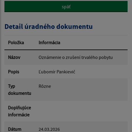
späť
Popis:
Detail úradného dokumentu
Dátum zverejnenia od:
Položka
Informácia
Dátum zverejnenia do:
Názov
Oznámenie o zrušení trvalého pobytu
Popis
Ľubomír Pankievič
Filtrovať
Reset
Typ
Rôzne
dokumentu
Doplňujúce
informácie
Dátum
24.03.2026