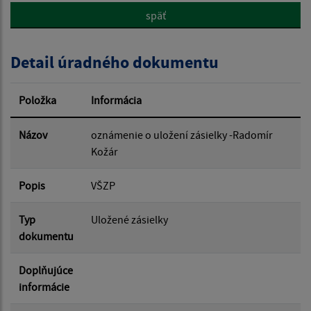
späť
Popis:
Detail úradného dokumentu
Dátum zverejnenia od:
Položka
Informácia
Dátum zverejnenia do:
Názov
oznámenie o uložení zásielky -Radomír
Kožár
Popis
Filtrovať
VŠZP
Reset
Typ
Uložené zásielky
dokumentu
Doplňujúce
informácie