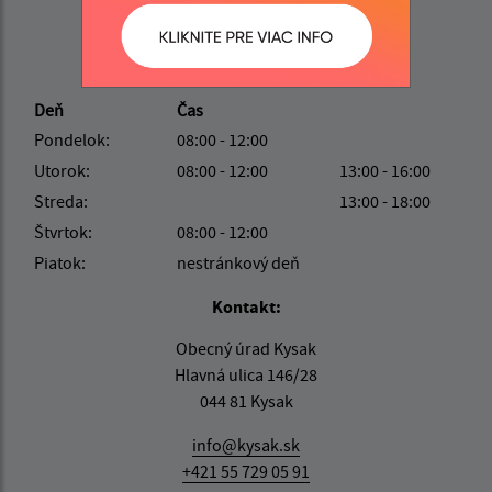
Úradné hodiny:
Deň
Čas
Pondelok:
08:00 - 12:00
Utorok:
08:00 - 12:00
13:00 - 16:00
Streda:
13:00 - 18:00
Štvrtok:
08:00 - 12:00
Piatok:
nestránkový deň
Kontakt:
Obecný úrad Kysak
Hlavná ulica 146/28
044 81 Kysak
info@kysak.sk
+421 55 729 05 91