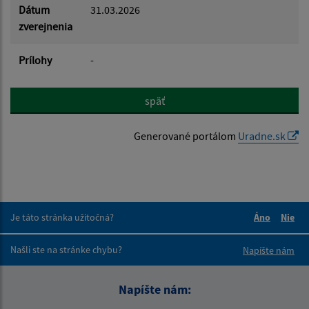
Dátum
31.03.2026
zverejnenia
Prílohy
-
späť
Generované portálom
Uradne.sk
Je táto stránka užitočná?
Áno
Nie
Boli tieto 
Boli 
Našli ste na stránke chybu?
Napíšte nám
Napíšte nám: