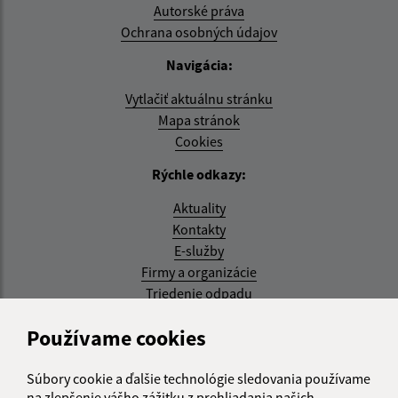
Autorské práva
Ochrana osobných údajov
Navigácia:
Vytlačiť aktuálnu stránku
Mapa stránok
Cookies
Rýchle odkazy:
Aktuality
Kontakty
E-služby
Firmy a organizácie
Triedenie odpadu
Aktualizované:
Používame cookies
07.08.2026 08:20 hod.
Súbory cookie a ďalšie technológie sledovania používame
RSS
na zlepšenie vášho zážitku z prehliadania našich