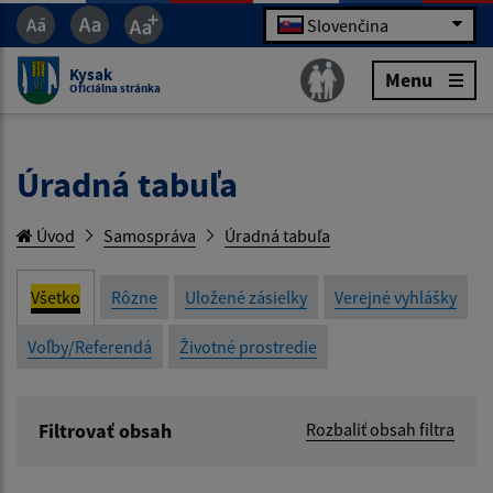
Slovenčina
Kysak
Menu
Oficiálna stránka
Úradná tabuľa
Úvod
Samospráva
Úradná tabuľa
Všetko
Rôzne
Uložené zásielky
Verejné vyhlášky
Voľby/Referendá
Životné prostredie
Filtrovať obsah
Rozbaliť obsah filtra
Názov: