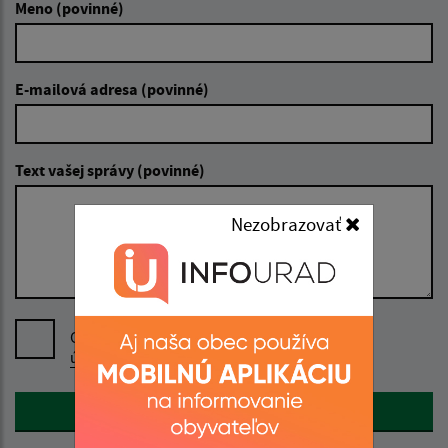
Meno (povinné)
E-mailová adresa (povinné)
Text vašej správy (povinné)
Nezobrazovať
Oboznámil som sa so
spracúvaním osobných
údajov
Google reCaptcha Response
Odoslať správu