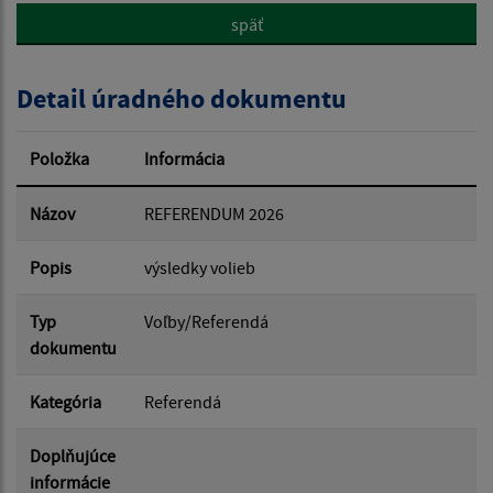
späť
Popis:
Detail úradného dokumentu
Dátum zverejnenia od:
Položka
Informácia
Dátum zverejnenia do:
Názov
REFERENDUM 2026
Popis
výsledky volieb
Filtrovať
Reset
Typ
Voľby/Referendá
dokumentu
Kategória
Referendá
Doplňujúce
informácie