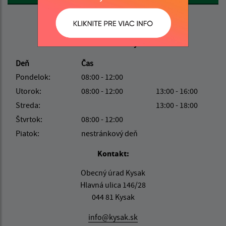
Úradné hodiny:
Deň
Čas
Pondelok:
08:00 - 12:00
Utorok:
08:00 - 12:00
13:00 - 16:00
Streda:
13:00 - 18:00
Štvrtok:
08:00 - 12:00
Piatok:
nestránkový deň
Kontakt:
Obecný úrad Kysak
Hlavná ulica 146/28
044 81 Kysak
info@kysak.sk