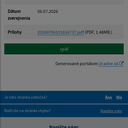
Dátum
06.07.2026
zverejnenia
Prílohy
20260706101816737.pdf
(PDF, 1.48MB )
späť
Generované portálom
Uradne.sk
Je táto stránka užitočná?
Áno
Nie
Boli tieto 
Boli 
Našli ste na stránke chybu?
Napíšte nám
Napíšte nám: