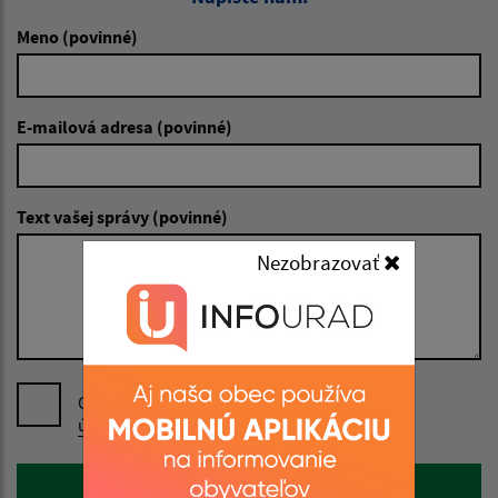
Meno (povinné)
E-mailová adresa (povinné)
Text vašej správy (povinné)
Nezobrazovať
Oboznámil som sa so
spracúvaním osobných
údajov
Google reCaptcha Response
Odoslať správu