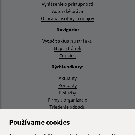
Vyhlásenie o prístupnosti
Autorské práva
Ochrana osobných údajov
Navigácia:
Vytlačiť aktuálnu stránku
Mapa stránok
Cookies
Rýchle odkazy:
Aktuality
Kontakty
E-služby
Firmy a organizácie
Triedenie odpadu
Aktualizované:
Používame cookies
07.08.2026 08:20 hod.