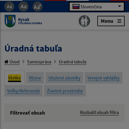
Slovenčina
Kysak
Menu
Oficiálna stránka
Úradná tabuľa
Úvod
Samospráva
Úradná tabuľa
Všetko
Rôzne
Uložené zásielky
Verejné vyhlášky
Voľby/Referendá
Životné prostredie
Filtrovať obsah
Rozbaliť obsah filtra
Názov: