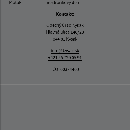
Piatok:
nestránkový deň
Kontakt:
Obecný úrad Kysak
Hlavná ulica 146/28
044 81 Kysak
info@kysak.sk
+421 55 729 05 91
IČO: 00324400