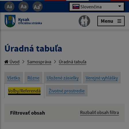
Slovenčina
Kysak
Menu
Oficiálna stránka
Úradná tabuľa
Úvod
Samospráva
Úradná tabuľa
Všetko
Rôzne
Uložené zásielky
Verejné vyhlášky
Voľby/Referendá
Životné prostredie
Filtrovať obsah
Rozbaliť obsah filtra
Názov: