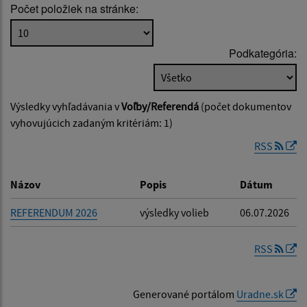
Počet položiek na stránke:
Popis:
Podkategória:
Dátum zverejnenia od:
Výsledky vyhľadávania v
Voľby/Referendá
(počet dokumentov
Dátum zverejnenia do:
vyhovujúcich zadaným kritériám: 1)
RSS
Filtrovať
Reset
Názov
Popis
Dátum
REFERENDUM 2026
výsledky volieb
06.07.2026
RSS
Generované portálom
Uradne.sk