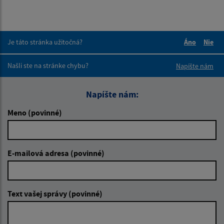
Je táto stránka užitočná?
Áno
Nie
Boli tieto 
Boli 
Našli ste na stránke chybu?
Napíšte nám
Napíšte nám:
Meno (povinné)
E-mailová adresa (povinné)
Text vašej správy (povinné)