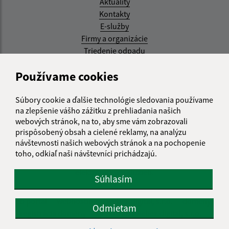
Aktuality
Kontakty
E-služby
Firmy a organizácie
Triedenie odpadu
Aktualizované:
Používame cookies
07.08.2026 08:20 hod.
Súbory cookie a ďalšie technológie sledovania používame
RSS
na zlepšenie vášho zážitku z prehliadania našich
webových stránok, na to, aby sme vám zobrazovali
Správca obsahu:
prispôsobený obsah a cielené reklamy, na analýzu
návštevnosti našich webových stránok a na pochopenie
Správca obsahu je Obec Kysak.
toho, odkiaľ naši návštevníci prichádzajú.
Vytvorené v súlade s
Jednotným dizajn manuálom
elektronických služieb.
Súhlasím
web portál
webhosting
webex.digital, s.r.o.
domény
Odmietam
registrácia domény
spoločnosť webex.digital, s.r.o.