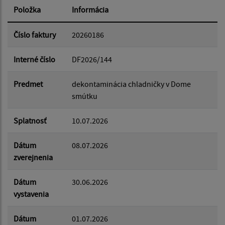
Položka
Informácia
Dátum od:
Číslo faktury
20260186
Interné číslo
DF2026/144
Dátum do:
Predmet
dekontaminácia chladničky v Dome
smútku
Suma od:
Splatnosť
10.07.2026
Suma do:
Dátum
08.07.2026
zverejnenia
Dátum
30.06.2026
Filtrovať
Reset
vystavenia
Dátum
01.07.2026