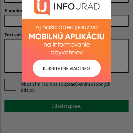
E-mailová adresa (povinné)
Text vašej správy (povinné)
Oboznámil som sa so
spracúvaním osobných
údajov
Google reCaptcha Response
Odoslať správu