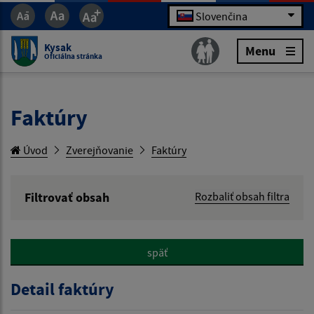
Slovenčina
Kysak
Menu
Oficiálna stránka
Faktúry
Úvod
Zverejňovanie
Faktúry
Filtrovať obsah
Rozbaliť obsah filtra
Hľadaný výraz:
späť
Hľadať v:
Detail faktúry
Typ dátumu: