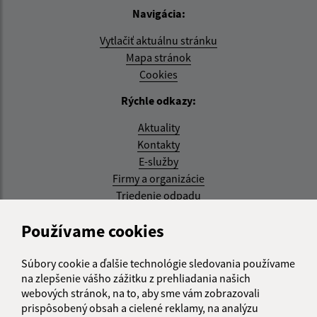
Navigácia:
Vytlačiť aktuálnu stránku
Mapa stránok
Cookies
Rýchle odkazy:
Aktuality
Kontakty
E-služby
Firmy a organizácie
Triedenie odpadu
Aktualizované:
Používame cookies
05.08.2026 17:48 hod.
Súbory cookie a ďalšie technológie sledovania používame
RSS
na zlepšenie vášho zážitku z prehliadania našich
webových stránok, na to, aby sme vám zobrazovali
Správca obsahu:
prispôsobený obsah a cielené reklamy, na analýzu