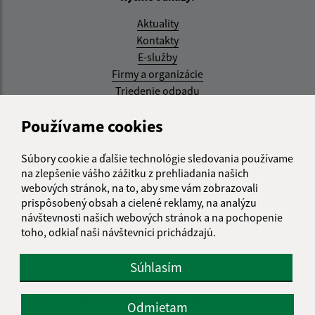
Aktuality
Kontakty
E-služby
Firmy a organizácie
Triedenie odpadu
Aktualizované:
Používame cookies
07.08.2026 08:20 hod.
Súbory cookie a ďalšie technológie sledovania používame
RSS
na zlepšenie vášho zážitku z prehliadania našich
webových stránok, na to, aby sme vám zobrazovali
Správca obsahu:
prispôsobený obsah a cielené reklamy, na analýzu
návštevnosti našich webových stránok a na pochopenie
Správca obsahu je Obec Kysak.
toho, odkiaľ naši návštevníci prichádzajú.
Vytvorené v súlade s
Jednotným dizajn manuálom
elektronických služieb.
Súhlasím
web portál
webhosting
webex.digital, s.r.o.
domény
Odmietam
registrácia domény
spoločnosť webex.digital, s.r.o.