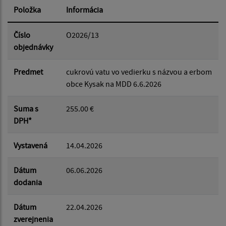
Položka
Informácia
Dátum od:
Číslo
O2026/13
objednávky
Dátum do:
Predmet
cukrovú vatu vo vedierku s názvou a erbom
obce Kysak na MDD 6.6.2026
Suma od:
Suma s
255.00 €
DPH*
Suma do:
Vystavená
14.04.2026
Dátum
06.06.2026
dodania
Filtrovať
Reset
Dátum
22.04.2026
zverejnenia