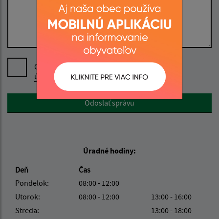
Oboznámil som sa so
spracúvaním osobných
údajov
Google reCaptcha Response
Odoslať správu
Úradné hodiny:
Deň
Čas
Pondelok:
08:00 - 12:00
Utorok:
08:00 - 12:00
13:00 - 16:00
Streda:
13:00 - 18:00