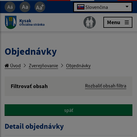
Slovenčina
Kysak
Menu
Oficiálna stránka
Objednávky
Úvod
Zverejňovanie
Objednávky
Filtrovať obsah
Rozbaliť obsah filtra
Hľadaný výraz:
späť
Hľadať v:
Detail objednávky
Typ dátumu: