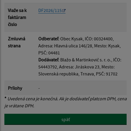
Viaže sa k
DF2026/115
faktúram
čislo
Zmluvná
Odberateľ
: Obec Kysak, IČO: 00324400,
strana
Adresa: Hlavná ulica 146/28, Mesto: Kysak,
PSČ: 04481
Dodávateľ
: Blažo & Martinkovič s. r. o., IČO:
54443792, Adresa: Jiráskova 23, Mesto:
Slovenská republika, Trnava, PSČ: 91702
Prílohy
-
*
Uvedená cena je konečná. Ak je dodávateľ platcom DPH, cena
je vrátane DPH.
späť