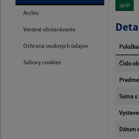
späť
Archív
Typ dá
Deta
Verejné obstarávanie
Suma 
Ochrana osobných údajov
Položka
Súbory cookies
Číslo o
Filtr
Predme
Suma s
Vystave
Dátum 