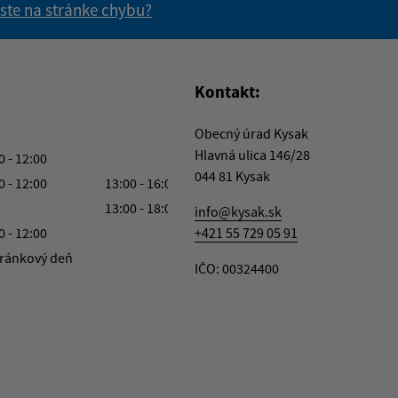
 ste na stránke chybu?
vás užitočné?
e pre vás užitočné?
Kontakt:
Obecný úrad Kysak
Hlavná ulica 146/28
0 - 12:00
044 81 Kysak
0 - 12:00
13:00 - 16:00
13:00 - 18:00
info@kysak.sk
0 - 12:00
+421 55 729 05 91
ránkový deň
IČO: 00324400