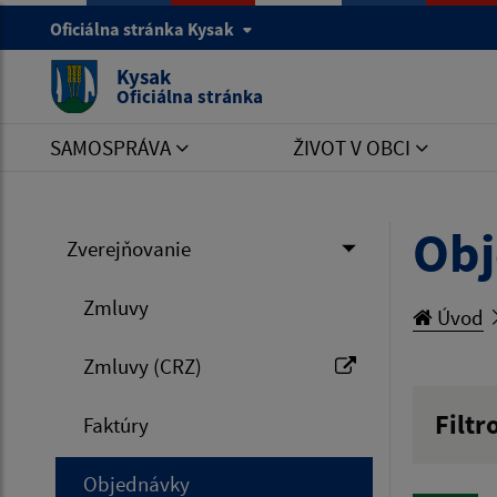
Oficiálna stránka Kysak
Kysak
Oficiálna stránka
SAMOSPRÁVA
ŽIVOT V OBCI
Ob
Zverejňovanie
Zmluvy
Úvod
Zmluvy (CRZ)
Filtr
Faktúry
Hľadan
Objednávky