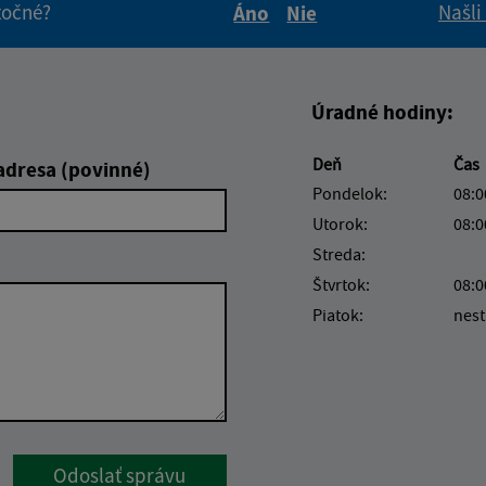
itočné?
Našli
Áno
Nie
Boli tieto informácie pre 
Boli tieto informáci
Úradné hodiny:
Deň
Čas
adresa (povinné)
Pondelok:
08:0
Utorok:
08:0
Streda:
Štvrtok:
08:0
Piatok:
nest
Google reCaptcha Response
Odoslať správu