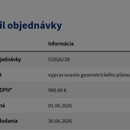
tumu:
Dátum od:
il objednávky
od:
Suma do:
Informácia
bjednávky
O2026/28
ovať
t
vypracovanie geometrického plánu 
 DPH*
900.00 €
ná
01.06.2026
dodania
30.06.2026