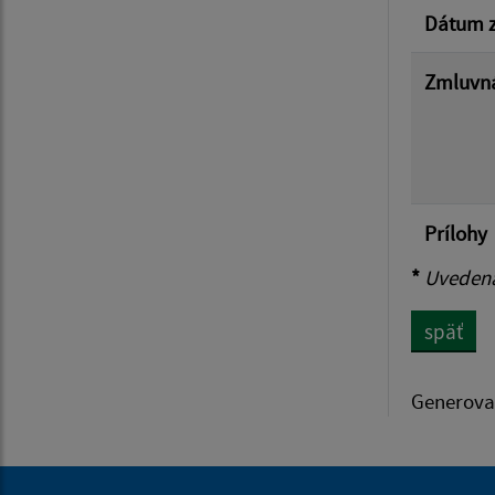
Dátum z
Zmluvná
Prílohy
*
Uvedená 
späť
Generova