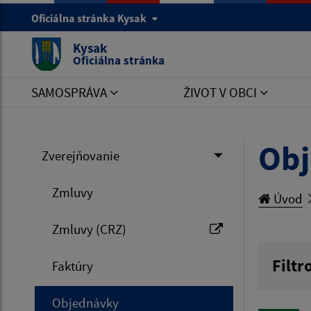
Oficiálna stránka Kysak
Kysak
Oficiálna stránka
SAMOSPRÁVA
ŽIVOT V OBCI
Ob
Zverejňovanie
Zmluvy
Úvod
Zmluvy (CRZ)
Filtr
Faktúry
Hľadan
Objednávky