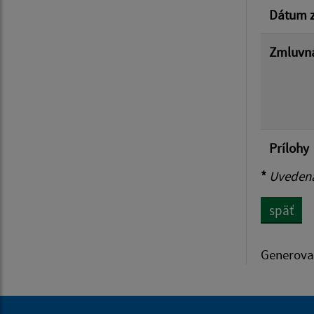
Dátum z
Zmluvná
Prílohy
*
Uvedená 
späť
Generova