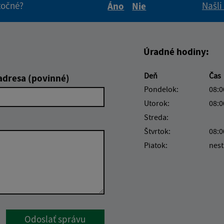
itočné?
Našli
Áno
Nie
Boli tieto informácie pre 
Boli tieto informáci
Úradné hodiny:
Deň
Čas
adresa (povinné)
Pondelok:
08:0
Utorok:
08:0
Streda:
Štvrtok:
08:0
Piatok:
nest
Google reCaptcha Response
Odoslať správu