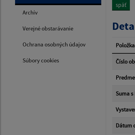
späť
Archív
Typ dá
Deta
Verejné obstarávanie
Suma 
Ochrana osobných údajov
Položka
Súbory cookies
Číslo o
Filtr
Predme
Suma s
Vystave
Dátum 