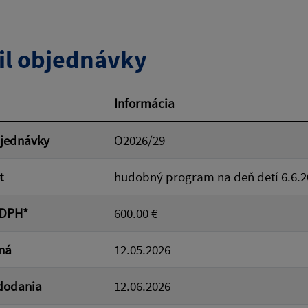
tumu:
Dátum od:
il objednávky
od:
Suma do:
Informácia
bjednávky
O2026/29
ovať
t
hudobný program na deň detí 6.6.2
 DPH*
600.00 €
ná
12.05.2026
dodania
12.06.2026