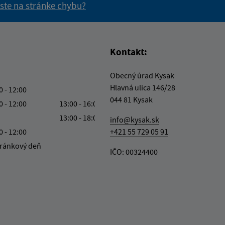
 ste na stránke chybu?
vás užitočné?
e pre vás užitočné?
Kontakt:
Obecný úrad Kysak
Hlavná ulica 146/28
0 - 12:00
044 81 Kysak
0 - 12:00
13:00 - 16:00
13:00 - 18:00
info@kysak.sk
0 - 12:00
+421 55 729 05 91
ránkový deň
IČO: 00324400