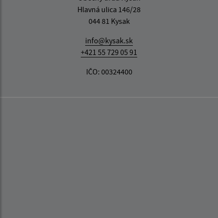
Hlavná ulica 146/28
044 81 Kysak
info@kysak.sk
+421 55 729 05 91
IČO: 00324400