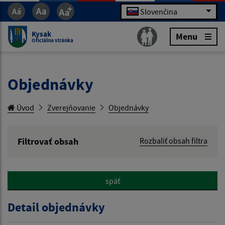
Slovenčina
Kysak
Menu
Oficiálna stránka
Objednávky
Úvod
Zverejňovanie
Objednávky
Filtrovať obsah
Rozbaliť obsah filtra
Hľadaný výraz:
späť
Hľadať v:
Detail objednávky
Typ dátumu: