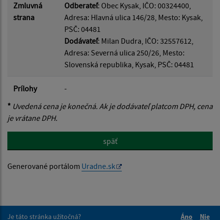
Zmluvná
Odberateľ
: Obec Kysak, IČO: 00324400,
strana
Adresa: Hlavná ulica 146/28, Mesto: Kysak,
PSČ: 04481
Dodávateľ
: Milan Dudra, IČO: 32557612,
Adresa: Severná ulica 250/26, Mesto:
Slovenská republika, Kysak, PSČ: 04481
Prílohy
-
*
Uvedená cena je konečná. Ak je dodávateľ platcom DPH, cena
je vrátane DPH.
späť
Generované portálom
Uradne.sk
Je táto stránka užitočná?
Áno
Nie