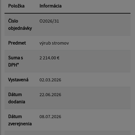
Položka
Informácia
Dátum od:
Číslo
O2026/31
objednávky
Dátum do:
Predmet
výrub stromov
Suma s
2 214.00 €
Suma od:
DPH*
Vystavená
02.03.2026
Suma do:
Dátum
22.06.2026
dodania
Filtrovať
Reset
Dátum
08.07.2026
zverejnenia