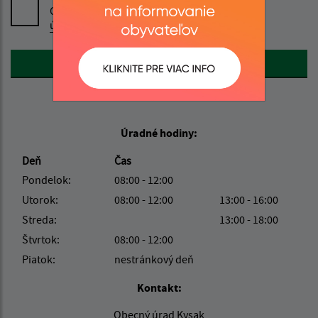
Oboznámil som sa so
spracúvaním osobných
údajov
Google reCaptcha Response
Odoslať správu
Úradné hodiny:
Deň
Čas
Pondelok:
08:00 - 12:00
Utorok:
08:00 - 12:00
13:00 - 16:00
Streda:
13:00 - 18:00
Štvrtok:
08:00 - 12:00
Piatok:
nestránkový deň
Kontakt:
Obecný úrad Kysak