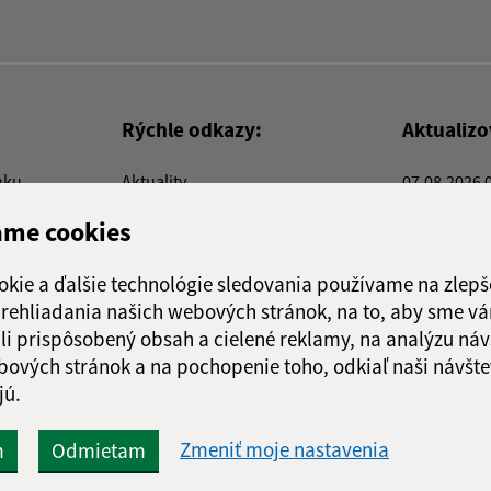
Rýchle odkazy:
Aktualiz
nku
Aktuality
07.08.2026 
Kontakty
RSS
ame cookies
E-služby
Firmy a organizácie
okie a ďalšie technológie sledovania používame na zlepš
Triedenie odpadu
 prehliadania našich webových stránok, na to, aby sme v
li prispôsobený obsah a cielené reklamy, na analýzu náv
bových stránok a na pochopenie toho, odkiaľ naši návšte
jú.
webex.digital, s.r.o.
domény
registrácia domény
spoloč
Technický prevádzkovateľ:
Zmeniť moje nastavenia
m
Odmietam