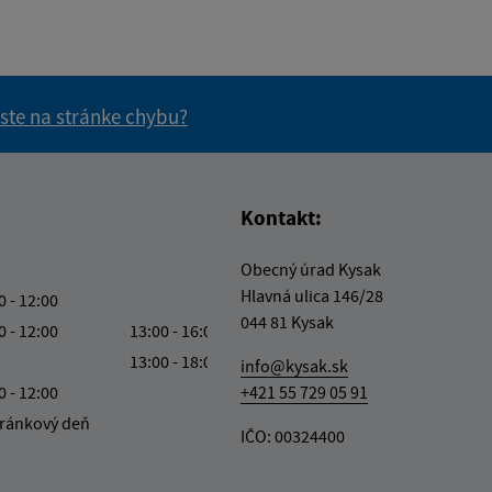
 ste na stránke chybu?
vás užitočné?
e pre vás užitočné?
Kontakt:
Obecný úrad Kysak
Hlavná ulica 146/28
0 - 12:00
044 81 Kysak
0 - 12:00
13:00 - 16:00
13:00 - 18:00
info@kysak.sk
0 - 12:00
+421 55 729 05 91
ránkový deň
IČO: 00324400