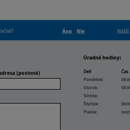
itočné?
Našli
Áno
Nie
Boli tieto informácie pre 
Boli tieto informáci
Úradné hodiny:
Deň
Čas
adresa (povinné)
Pondelok:
08:0
Utorok:
08:0
Streda:
Štvrtok:
08:0
Piatok:
nest