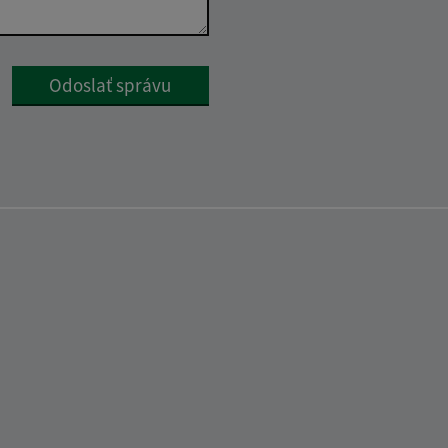
Google reCaptcha Response
Odoslať správu