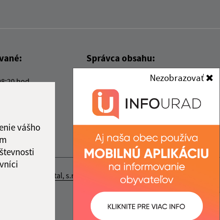
ované:
Správca obsahu:
Nezobrazovať
08:20 hod.
Správca obsahu je Obec Kysak.
Vytvorené v súlade s
Jednotným
dizajn manuálom elektronických
služieb.
enie vášho
ám
števnosti
vníci
nosť webex.digital, s.r.o.