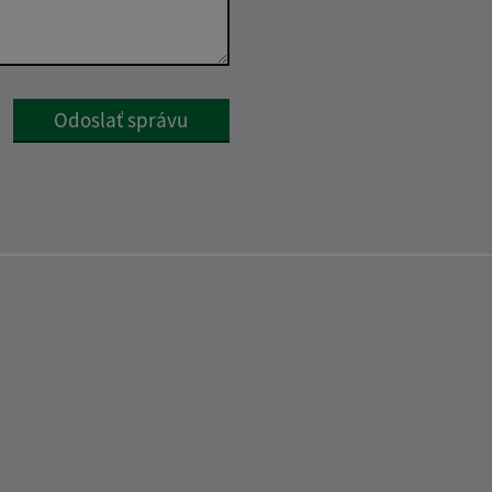
Google reCaptcha Response
Odoslať správu