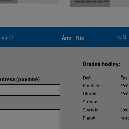
itočné?
Našli
Áno
Nie
Boli tieto informácie pre 
Boli tieto informáci
Úradné hodiny:
Deň
Čas
adresa (povinné)
Pondelok:
08:0
Utorok:
08:0
Streda:
Štvrtok:
08:0
Piatok:
nest