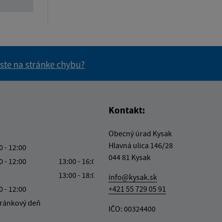
 ste na stránke chybu?
vás užitočné?
e pre vás užitočné?
Kontakt:
Obecný úrad Kysak
Hlavná ulica 146/28
0 - 12:00
044 81 Kysak
0 - 12:00
13:00 - 16:00
13:00 - 18:00
info@kysak.sk
0 - 12:00
+421 55 729 05 91
ránkový deň
IČO: 00324400