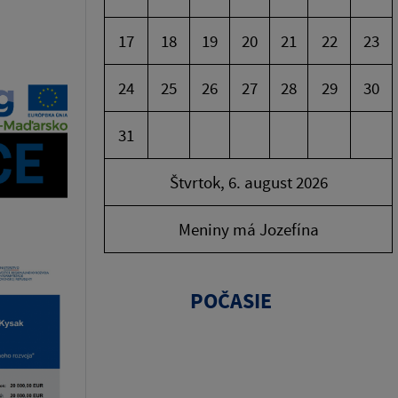
17
18
19
20
21
22
23
24
25
26
27
28
29
30
31
Štvrtok, 6. august 2026
Meniny má Jozefína
POČASIE