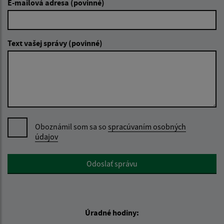
E-mailová adresa (povinné)
Text vašej správy (povinné)
Oboznámil som sa so
spracúvaním osobných
údajov
Google reCaptcha Response
Odoslať správu
Úradné hodiny: