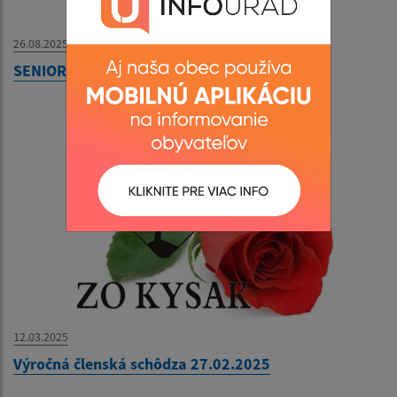
26.08.2025
SENIORI OD SRDCA K SRDCU
12.03.2025
Výročná členská schôdza 27.02.2025