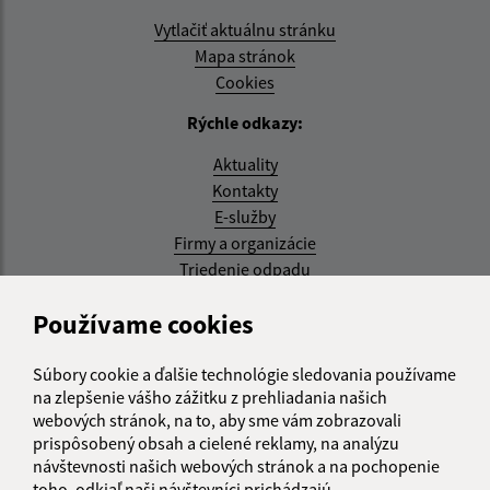
Vytlačiť aktuálnu stránku
Mapa stránok
Cookies
Rýchle odkazy:
Aktuality
Kontakty
E-služby
Firmy a organizácie
Triedenie odpadu
Aktualizované:
Používame cookies
05.08.2026 17:48 hod.
Súbory cookie a ďalšie technológie sledovania používame
RSS
na zlepšenie vášho zážitku z prehliadania našich
webových stránok, na to, aby sme vám zobrazovali
Správca obsahu:
prispôsobený obsah a cielené reklamy, na analýzu
návštevnosti našich webových stránok a na pochopenie
Správca obsahu je Obec Kysak.
toho, odkiaľ naši návštevníci prichádzajú.