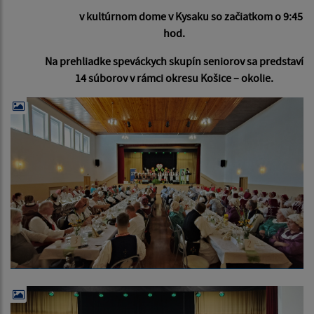
v kultúrnom dome v Kysaku so začiatkom o 9:45
hod.
Na prehliadke speváckych skupín seniorov sa predstaví
14 súborov v rámci okresu Košice – okolie.