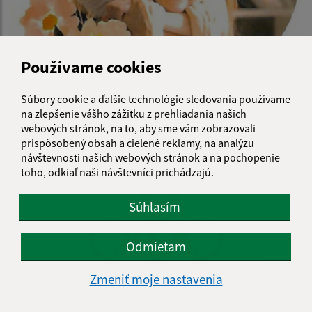
Používame cookies
23.10.2024
BABIČKA ROKA KOŠICKÉHO KRAJA 2024
Súbory cookie a ďalšie technológie sledovania používame
na zlepšenie vášho zážitku z prehliadania našich
webových stránok, na to, aby sme vám zobrazovali
prispôsobený obsah a cielené reklamy, na analýzu
návštevnosti našich webových stránok a na pochopenie
toho, odkiaľ naši návštevníci prichádzajú.
Súhlasím
Odmietam
Zmeniť moje nastavenia
19.06.2024