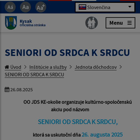
Slovenčina
Kysak
Menu
Oficiálna stránka
SENIORI OD SRDCA K SRDCU
Úvod
Inštitúcie a služby
Jednota dôchodcov
SENIORI OD SRDCA K SRDCU
26.08.2025
OO JDS KE-okolie organizuje kultúrno-spoločenskú
akciu pod názvom
SENIORI OD SRDCA K SRDCU,
26. augusta 2025
ktorá sa uskutoční dňa