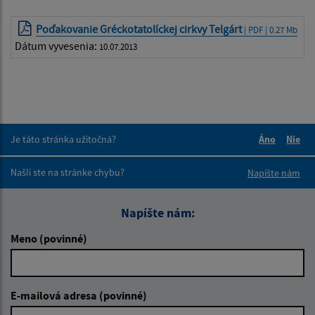
Poďakovanie Gréckotatolíckej cirkvy Telgárt
| PDF | 0.27 Mb
Dátum vyvesenia:
10.07.2013
Je táto stránka užitočná?
Áno
Nie
Boli tieto 
Boli 
Našli ste na stránke chybu?
Napíšte nám
Napíšte nám:
Meno (povinné)
E-mailová adresa (povinné)