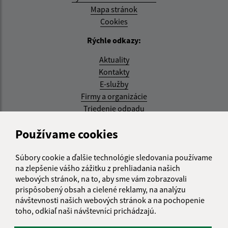
Mapa stránok
Cookies
Rýchle odkazy:
Aktuality
Kontakty
E-služby
Firmy a organizácie
Triedenie odpadu
Aktualizované:
Používame cookies
07.08.2026 08:20 hod.
Súbory cookie a ďalšie technológie sledovania používame
RSS
na zlepšenie vášho zážitku z prehliadania našich
webových stránok, na to, aby sme vám zobrazovali
Správca obsahu:
prispôsobený obsah a cielené reklamy, na analýzu
návštevnosti našich webových stránok a na pochopenie
Správca obsahu je Obec Kysak.
toho, odkiaľ naši návštevníci prichádzajú.
Vytvorené v súlade s
Jednotným dizajn manuálom