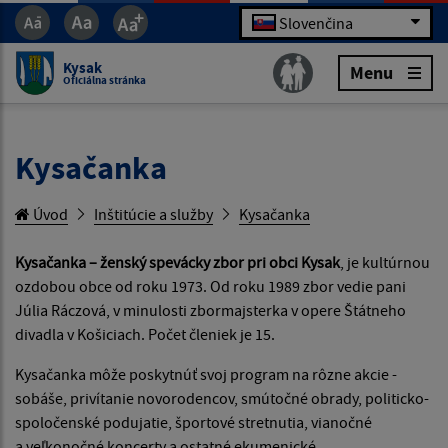
Slovenčina
Kysak
Menu
Oficiálna stránka
Kysačanka
Úvod
Inštitúcie a služby
Kysačanka
Kysačanka – ženský spevácky zbor pri obci Kysak
, je kultúrnou
ozdobou obce od roku 1973. Od roku 1989 zbor vedie pani
Júlia Ráczová, v minulosti zbormajsterka v opere Štátneho
divadla v Košiciach. Počet členiek je 15.
Kysačanka môže poskytnúť svoj program na rôzne akcie -
sobáše, privítanie novorodencov, smútočné obrady, politicko-
spoločenské podujatie, športové stretnutia, vianočné
a veľkonočné koncerty a ostatné ekumenické