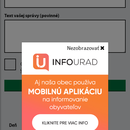
Text vašej správy (povinné)
Nezobrazovať
Oboznámil som sa so
spracúvaním osobných
údajov
Google reCaptcha Response
Odoslať správu
Úradné hodiny:
Deň
Čas