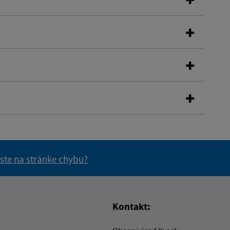
 ste na stránke chybu?
vás užitočné?
e pre vás užitočné?
Kontakt: