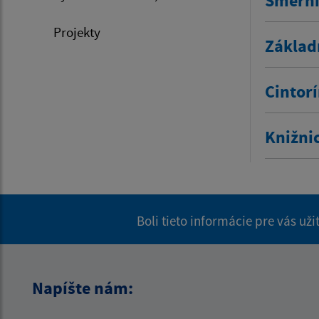
Smerni
Projekty
Základ
Cintor
Knižni
Boli tieto informácie pre vás už
Napíšte nám: