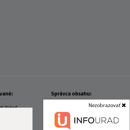
ované:
Správca obsahu:
Nezobrazovať
08:20 hod.
Správca obsahu je Obec Kysak.
Vytvorené v súlade s
Jednotným
dizajn manuálom elektronických
služieb.