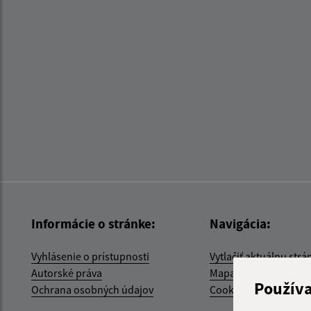
Informácie o stránke:
Navigácia:
Vyhlásenie o prístupnosti
Vytlačiť aktuálnu strá
Autorské práva
Mapa stránok
Použív
Ochrana osobných údajov
Cookies