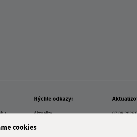
Rýchle odkazy:
Aktualiz
nku
Aktuality
07.08.2026 
Kontakty
RSS
ame cookies
E-služby
Firmy a organizácie