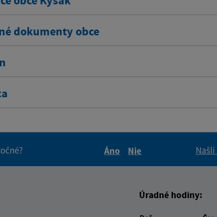
ce obce Kysak
né dokumenty obce
ín
ca
itočné?
Našli
Áno
Nie
Boli tieto informácie pre 
Boli tieto informáci
Úradné hodiny: