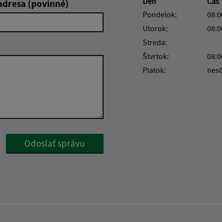
Deň
Čas
adresa (povinné)
Pondelok:
08:0
Utorok:
08:0
Streda:
Štvrtok:
08:0
Piatok:
nest
Google reCaptcha Response
Odoslať správu