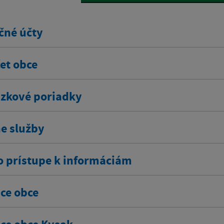
čné účty
et obce
zkové poriadky
ne služby
o prístupe k informáciám
ce obce