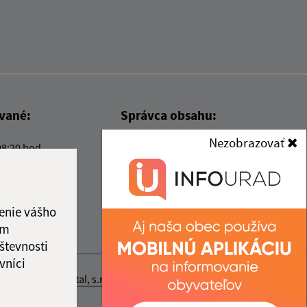
ované:
Správca obsahu:
Nezobrazovať
08:20 hod.
Správca obsahu je Obec Kysak.
Vytvorené v súlade s
Jednotným
dizajn manuálom elektronických
služieb.
enie vášho
ám
števnosti
vníci
nosť webex.digital, s.r.o.