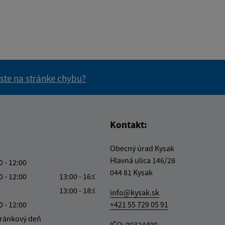
 ste na stránke chybu?
vás užitočné?
e pre vás užitočné?
Kontakt:
Obecný úrad Kysak
Hlavná ulica 146/28
0 - 12:00
044 81 Kysak
0 - 12:00
13:00 - 16:00
13:00 - 18:00
info@kysak.sk
0 - 12:00
+421 55 729 05 91
ránkový deň
IČO: 00324400