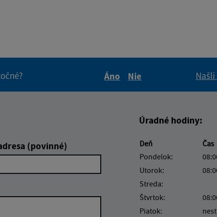
itočné?
Našli
Áno
Nie
Boli tieto informácie pre 
Boli tieto informáci
Úradné hodiny:
Deň
Čas
adresa (povinné)
Pondelok:
08:0
Utorok:
08:0
Streda:
Štvrtok:
08:0
Piatok:
nest