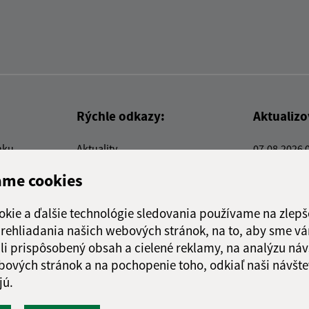
Rýchle odkazy:
Aktualiz
nku
Aktuality
07.08.2026 
Kontakty
RSS
ame cookies
E-služby
Firmy a organizácie
okie a ďalšie technológie sledovania používame na zlepš
Triedenie odpadu
 prehliadania našich webových stránok, na to, aby sme v
li prispôsobený obsah a cielené reklamy, na analýzu náv
bových stránok a na pochopenie toho, odkiaľ naši návšte
jú.
webex.digital, s.r.o.
domény
registrácia domény
spoloč