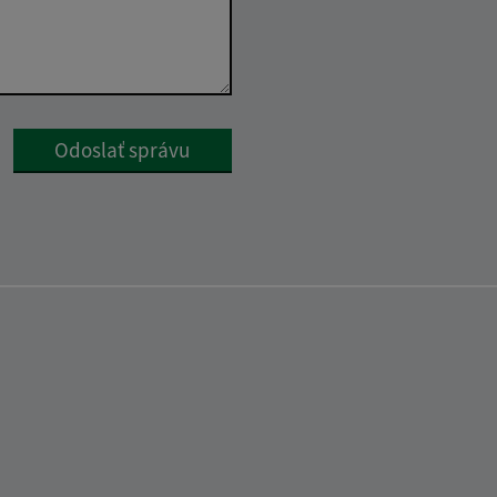
Google reCaptcha Response
Odoslať správu