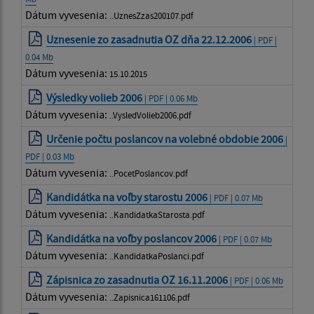
Dátum vyvesenia:
..UznesZzas200107.pdf
Uznesenie zo zasadnutia OZ dňa 22.12.2006
| PDF |
0.04 Mb
Dátum vyvesenia:
15.10.2015
Výsledky volieb 2006
| PDF | 0.06 Mb
Dátum vyvesenia:
..VysledVolieb2006.pdf
Určenie počtu poslancov na volebné obdobie 2006
|
PDF | 0.03 Mb
Dátum vyvesenia:
..PocetPoslancov.pdf
Kandidátka na voľby starostu 2006
| PDF | 0.07 Mb
Dátum vyvesenia:
..KandidatkaStarosta.pdf
Kandidátka na voľby poslancov 2006
| PDF | 0.07 Mb
Dátum vyvesenia:
..KandidatkaPoslanci.pdf
Zápisnica zo zasadnutia OZ 16.11.2006
| PDF | 0.06 Mb
Dátum vyvesenia:
..Zapisnica161106.pdf