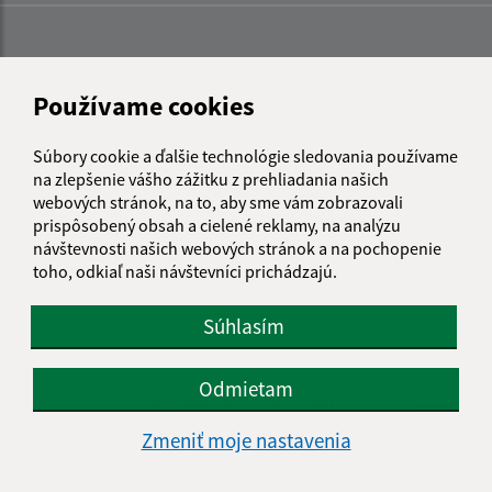
Používame cookies
Súbory cookie a ďalšie technológie sledovania používame
na zlepšenie vášho zážitku z prehliadania našich
webových stránok, na to, aby sme vám zobrazovali
prispôsobený obsah a cielené reklamy, na analýzu
návštevnosti našich webových stránok a na pochopenie
toho, odkiaľ naši návštevníci prichádzajú.
Súhlasím
Informácie o stránke:
Odmietam
Vyhlásenie o prístupnosti
Autorské práva
Zmeniť moje nastavenia
Ochrana osobných údajov