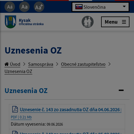
Slovenčina
Kysak
Menu
Oficiálna stránka
Uznesenia OZ
Úvod
Samospráva
Obecné zastupiteľstvo
Uznesenia OZ
Uznesenia OZ
Uznesenie č. 143 zo zasadnutia OZ dňa 04.06.2026
|
PDF | 0.21 Mb
Dátum vyvesenia:
09.06.2026