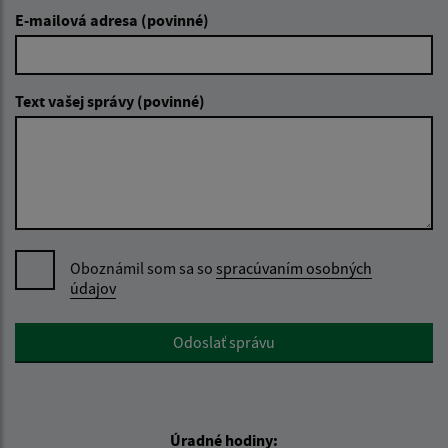
E-mailová adresa (povinné)
Text vašej správy (povinné)
Oboznámil som sa so
spracúvaním osobných
údajov
Google reCaptcha Response
Odoslať správu
Úradné hodiny: