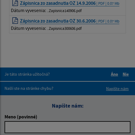
Zápisnica zo zasadnutia OZ 14.9.2006
| PDF | 0.07 Mb
Dátum vyvesenia:
..Zapisnica140906.pdf
Zápisnica zo zasadnutia OZ 30.6.2006
| PDF | 0.07 Mb
Dátum vyvesenia:
..Zapisnica300606.pdf
Je táto stránka užitočná?
Áno
Nie
Boli tieto 
Boli 
Našli ste na stránke chybu?
Napíšte nám
Napíšte nám:
Meno (povinné)