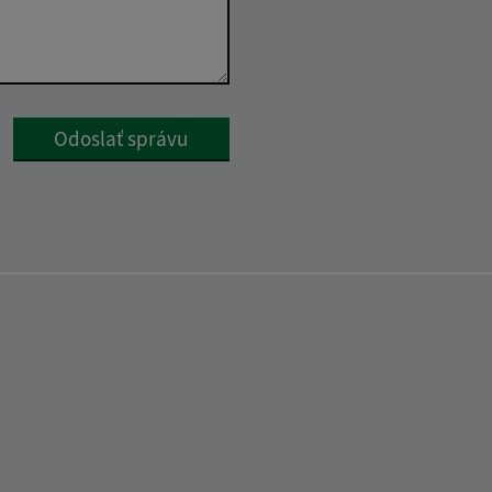
Google reCaptcha Response
Odoslať správu