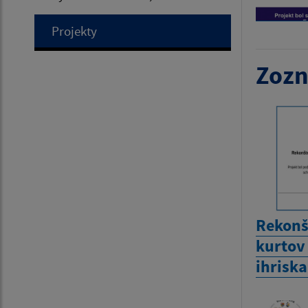
Projekty
Zozn
Rekonš
kurtov
ihriska