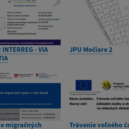
t INTERREG - VIA
JPU Močiare 2
TIA
ie migračných
Trávenie voľného č