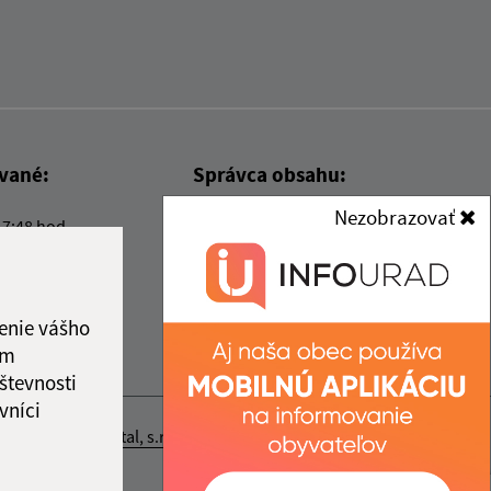
ované:
Správca obsahu:
Nezobrazovať
17:48 hod.
Správca obsahu je Obec Kysak.
Vytvorené v súlade s
Jednotným
dizajn manuálom elektronických
služieb.
enie vášho
ám
števnosti
vníci
nosť webex.digital, s.r.o.