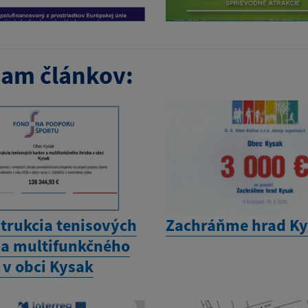
am článkov:
trukcia tenisových
Zachráňme hrad K
 a multifunkčného
 v obci Kysak