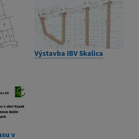
Výstavba IBV Skalica
asu v