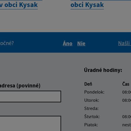
v obci Kysak
obci Kysak
itočné?
Našli
Áno
Nie
Boli tieto informácie pre 
Boli tieto informáci
Úradné hodiny:
Deň
Čas
adresa (povinné)
Pondelok:
08:0
Utorok:
08:0
Streda:
Štvrtok:
08:0
Piatok:
nest