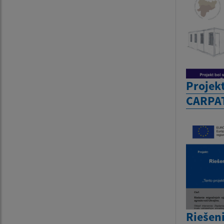
Projek
CARPA
Riešen