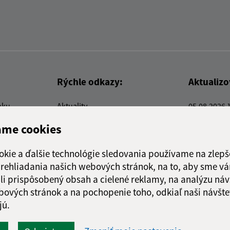
Rýchle odkazy:
Aktualiz
nku
Aktuality
05.08.2026 
Kontakty
RSS
ame cookies
E-služby
Firmy a organizácie
okie a ďalšie technológie sledovania používame na zlepš
Triedenie odpadu
 prehliadania našich webových stránok, na to, aby sme v
li prispôsobený obsah a cielené reklamy, na analýzu náv
bových stránok a na pochopenie toho, odkiaľ naši návšte
jú.
webex.digital, s.r.o.
domény
registrácia domény
spoloč
Technický prevádzkovateľ: