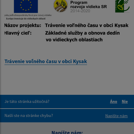
Trávenie voľného času v obci Kysak
Je táto stránka užitočná?
Áno
Nie
Boli tieto 
Boli 
Našli ste na stránke chybu?
Napíšte nám
Napíšte nám: