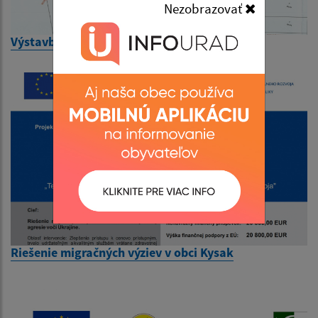
Nezobrazovať
Výstavba IBV Skalica
Riešenie migračných výziev v obci Kysak