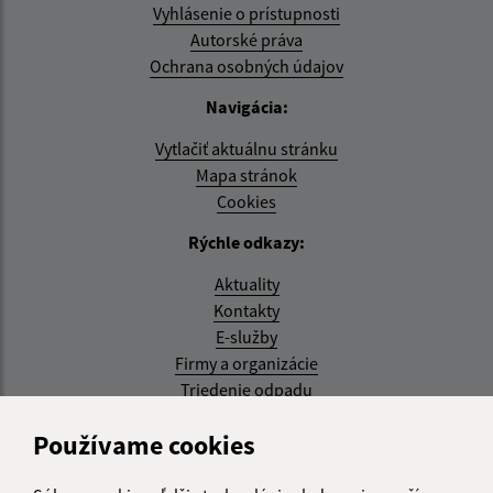
Vyhlásenie o prístupnosti
Autorské práva
Ochrana osobných údajov
Navigácia:
Vytlačiť aktuálnu stránku
Mapa stránok
Cookies
Rýchle odkazy:
Aktuality
Kontakty
E-služby
Firmy a organizácie
Triedenie odpadu
Aktualizované:
Používame cookies
07.08.2026 08:20 hod.