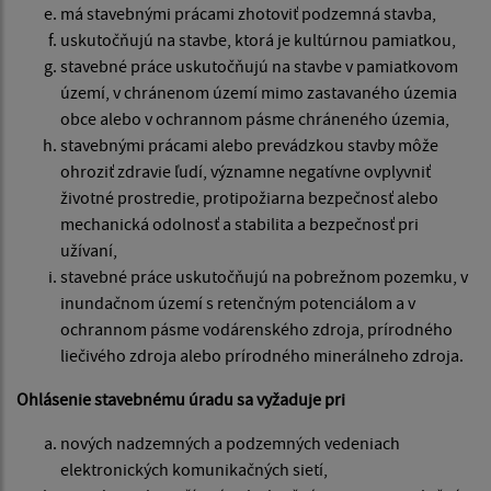
má stavebnými prácami zhotoviť podzemná stavba,
uskutočňujú na stavbe, ktorá je kultúrnou pamiatkou,
stavebné práce uskutočňujú na stavbe v pamiatkovom
území, v chránenom území mimo zastavaného územia
obce alebo v ochrannom pásme chráneného územia,
stavebnými prácami alebo prevádzkou stavby môže
ohroziť zdravie ľudí, významne negatívne ovplyvniť
životné prostredie, protipožiarna bezpečnosť alebo
mechanická odolnosť a stabilita a bezpečnosť pri
užívaní,
stavebné práce uskutočňujú na pobrežnom pozemku, v
inundačnom území s retenčným potenciálom a v
ochrannom pásme vodárenského zdroja, prírodného
liečivého zdroja alebo prírodného minerálneho zdroja.
Ohlásenie stavebnému úradu sa vyžaduje pri
nových nadzemných a podzemných vedeniach
elektronických komunikačných sietí,