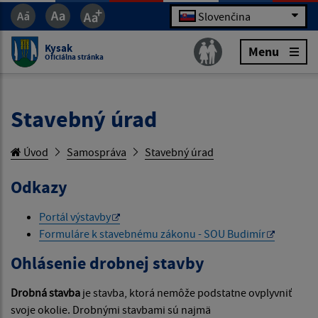
Slovenčina
Kysak
Menu
Oficiálna stránka
Stavebný úrad
Úvod
Samospráva
Stavebný úrad
Odkazy
Portál výstavby
Formuláre k stavebnému zákonu - SOU Budimír
Ohlásenie drobnej stavby
Drobná stavba
je stavba, ktorá nemôže podstatne ovplyvniť
svoje okolie. Drobnými stavbami sú najmä