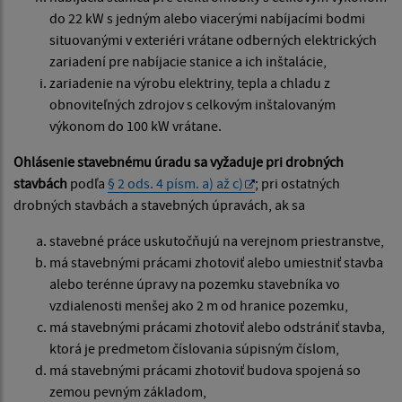
do 22 kW s jedným alebo viacerými nabíjacími bodmi
situovanými v exteriéri vrátane odberných elektrických
zariadení pre nabíjacie stanice a ich inštalácie,
zariadenie na výrobu elektriny, tepla a chladu z
obnoviteľných zdrojov s celkovým inštalovaným
výkonom do 100 kW vrátane.
Ohlásenie stavebnému úradu sa vyžaduje pri drobných
stavbách
podľa
§ 2 ods. 4 písm. a) až c)
; pri ostatných
drobných stavbách a stavebných úpravách, ak sa
stavebné práce uskutočňujú na verejnom priestranstve,
má stavebnými prácami zhotoviť alebo umiestniť stavba
alebo terénne úpravy na pozemku stavebníka vo
vzdialenosti menšej ako 2 m od hranice pozemku,
má stavebnými prácami zhotoviť alebo odstrániť stavba,
ktorá je predmetom číslovania súpisným číslom,
má stavebnými prácami zhotoviť budova spojená so
zemou pevným základom,