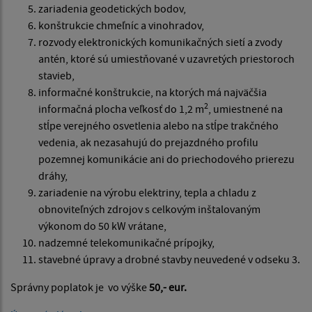
zariadenia geodetických bodov,
konštrukcie chmeľníc a vinohradov,
rozvody elektronických komunikačných sietí a zvody
antén, ktoré sú umiestňované v uzavretých priestoroch
stavieb,
informačné konštrukcie, na ktorých má najväčšia
2
informačná plocha veľkosť do 1,2 m
, umiestnené na
stĺpe verejného osvetlenia alebo na stĺpe trakčného
vedenia, ak nezasahujú do prejazdného profilu
pozemnej komunikácie ani do priechodového prierezu
dráhy,
zariadenie na výrobu elektriny, tepla a chladu z
obnoviteľných zdrojov s celkovým inštalovaným
výkonom do 50 kW vrátane,
nadzemné telekomunikačné prípojky,
stavebné úpravy a drobné stavby neuvedené v odseku 3.
Správny poplatok je vo výške
50,- eur.