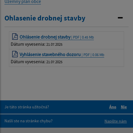
Územný plán obce
Ohlasenie drobnej stavby
Ohlásenie drobnej stavby
| PDF | 0.45 Mb
Dátum vyvesenia:
21.07.2025
Vyhlásenie stavebného dozoru
| PDF | 0.06 Mb
Dátum vyvesenia:
21.07.2025
Je táto stránka užitočná?
Áno
Nie
Boli tieto 
Boli 
Našli ste na stránke chybu?
Napíšte nám