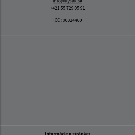
info@kysak.sk
+421 55 729 05 91
IČO: 00324400
Informácie o stránke: