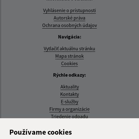
Vyhlásenie o prístupnosti
Autorské práva
Ochrana osobných údajov
Navigácia:
Vytlačiť aktuálnu stránku
Mapa stránok
Cookies
Rýchle odkazy:
Aktuality
Kontakty
E-služby
Firmy a organizácie
Triedenie odpadu
Aktualizované:
Používame cookies