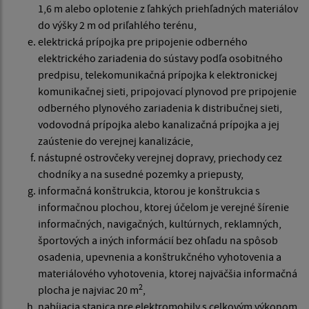
1,6 m alebo oplotenie z ľahkých priehľadných materiálov
do výšky 2 m od priľahlého terénu,
elektrická prípojka pre pripojenie odberného
elektrického zariadenia do sústavy podľa osobitného
predpisu, telekomunikačná prípojka k elektronickej
komunikačnej sieti, pripojovací plynovod pre pripojenie
odberného plynového zariadenia k distribučnej sieti,
vodovodná prípojka alebo kanalizačná prípojka a jej
zaústenie do verejnej kanalizácie,
nástupné ostrovčeky verejnej dopravy, priechody cez
chodníky a na susedné pozemky a priepusty,
informačná konštrukcia, ktorou je konštrukcia s
informačnou plochou, ktorej účelom je verejné šírenie
informačných, navigačných, kultúrnych, reklamných,
športových a iných informácií bez ohľadu na spôsob
osadenia, upevnenia a konštrukčného vyhotovenia a
materiálového vyhotovenia, ktorej najväčšia informačná
2
plocha je najviac 20 m
,
nabíjacia stanica pre elektromobily s celkovým výkonom