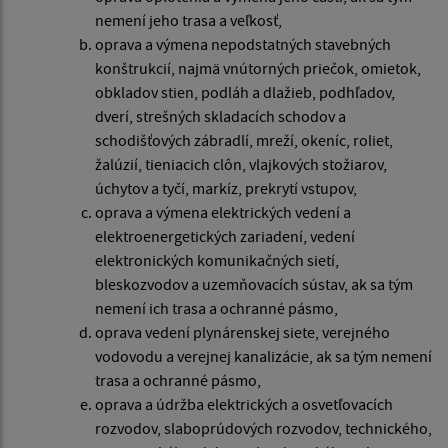
nemení jeho trasa a veľkosť,
oprava a výmena nepodstatných stavebných
konštrukcií, najmä vnútorných priečok, omietok,
obkladov stien, podláh a dlažieb, podhľadov,
dverí, strešných skladacích schodov a
schodišťových zábradlí, mreží, okeníc, roliet,
žalúzií, tieniacich clôn, vlajkových stožiarov,
úchytov a tyčí, markíz, prekrytí vstupov,
oprava a výmena elektrických vedení a
elektroenergetických zariadení, vedení
elektronických komunikačných sietí,
bleskozvodov a uzemňovacích sústav, ak sa tým
nemení ich trasa a ochranné pásmo,
oprava vedení plynárenskej siete, verejného
vodovodu a verejnej kanalizácie, ak sa tým nemení
trasa a ochranné pásmo,
oprava a údržba elektrických a osvetľovacích
rozvodov, slaboprúdových rozvodov, technického,