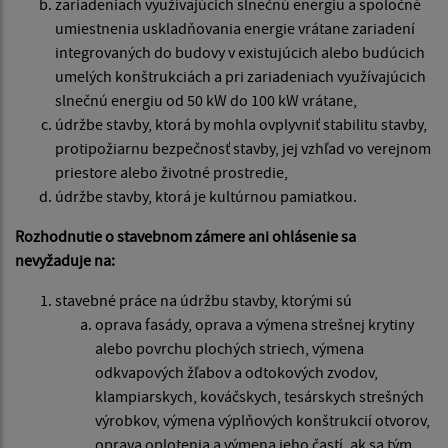
zariadeniach využívajúcich slnečnú energiu a spoločné
umiestnenia uskladňovania energie vrátane zariadení
integrovaných do budovy v existujúcich alebo budúcich
umelých konštrukciách a pri zariadeniach využívajúcich
slnečnú energiu od 50 kW do 100 kW vrátane,
údržbe stavby, ktorá by mohla ovplyvniť stabilitu stavby,
protipožiarnu bezpečnosť stavby, jej vzhľad vo verejnom
priestore alebo životné prostredie,
údržbe stavby, ktorá je kultúrnou pamiatkou.
Rozhodnutie o stavebnom zámere ani ohlásenie sa
nevyžaduje na:
stavebné práce na údržbu stavby, ktorými sú
oprava fasády, oprava a výmena strešnej krytiny
alebo povrchu plochých striech, výmena
odkvapových žľabov a odtokových zvodov,
klampiarskych, kováčskych, tesárskych strešných
výrobkov, výmena výplňových konštrukcií otvorov,
oprava oplotenia a výmena jeho častí, ak sa tým