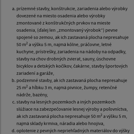
prízemné stavby, konštrukcie, zariadenia alebo výrobky
dovezené na miesto osadenia alebo výrobky
zmontované z konštrukčných prvkov na mieste
osadenia, (ďalej len „zmontovaný výrobok“) pevne
spojené so zemou, ak ich zastavaná plocha nepresahuje
2
50 m
a výšku 5 m, najmä kôlne, práčovne, letné
kuchyne, prístrešky, zariadenia na nádoby na odpadky,
stavby na chov drobných zvierat, sauny, úschovne
bicyklov a detských kočíkov, čakárne, stavby športových
zariadení a garáže,
podzemné stavby, ak ich zastavaná plocha nepresahuje
2
25 m
a hĺbku 3 m, najmä pivnice, žumpy, retenčné
nádrže, bazény,
stavby na lesných pozemkoch a iných pozemkoch
slúžiace na zabezpečovanie lesnej výroby a poľovníctva,
2
ak ich zastavaná plocha nepresahuje 50 m
a výšku 5 m,
najmä sklady krmiva, náradia alebo hnojiva,
oplotenie z pevných nepriehľadných materiálov do výšky