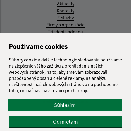
Aktuality
Kontakty
E-služby
Firmy a organizácie
Triedenie odpadu
Aktualizované:
Používame cookies
07.08.2026 08:20 hod.
Súbory cookie a ďalšie technológie sledovania používame
RSS
na zlepšenie vášho zážitku z prehliadania našich
webových stránok, na to, aby sme vám zobrazovali
Správca obsahu:
prispôsobený obsah a cielené reklamy, na analýzu
návštevnosti našich webových stránok a na pochopenie
Správca obsahu je Obec Kysak.
toho, odkiaľ naši návštevníci prichádzajú.
Vytvorené v súlade s
Jednotným dizajn manuálom
elektronických služieb.
Súhlasím
web portál
webhosting
webex.digital, s.r.o.
domény
Odmietam
registrácia domény
spoločnosť webex.digital, s.r.o.