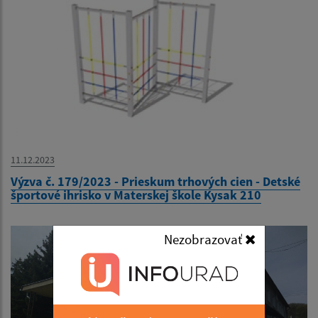
11.12.2023
Výzva č. 179/2023 - Prieskum trhových cien - Detské
športové ihrisko v Materskej škole Kysak 210
Nezobrazovať