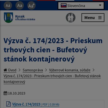
Slovenčina
Kysak
Menu
Oficiálna stránka
Výzva č. 174/2023 - Prieskum
trhových cien - Bufetový
stánok kontajnerový
Úvod
Samospráva
Výberové konania, súťaže
Výzva č. 174/2023 - Prieskum trhových cien - Bufetový stánok
kontajnerový
18.10.2023
Výzva č. 174/2023
| PDF | 0.39 Mb