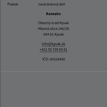
Piatok:
nestránkový deň
Kontakt:
Obecný úrad Kysak
Hlavná ulica 146/28
044 81 Kysak
info@kysak.sk
+421 55 729 05 91
IČO: 00324400