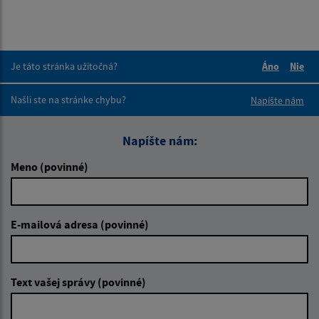
Je táto stránka užitočná?
Áno
Nie
Boli tieto 
Boli 
Našli ste na stránke chybu?
Napíšte nám
Napíšte nám:
Meno (povinné)
E-mailová adresa (povinné)
Text vašej správy (povinné)