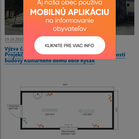
19.10.2023
Výzva č. 175/2023 - Prieskum trhových cien -
Projekčné práce: Zníženie energetickej náročnosti
budovy Kultúrneho domu obce Kysak