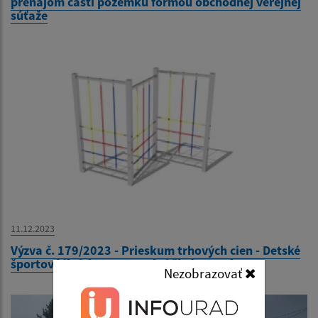
prenájom časti pozemku formou obchodnej verejnej
súťaže
11.12.2023
Výzva č. 179/2023 - Prieskum trhových cien - Detské
športové ihrisko v Materskej škole Kysak 210
Nezobrazovať