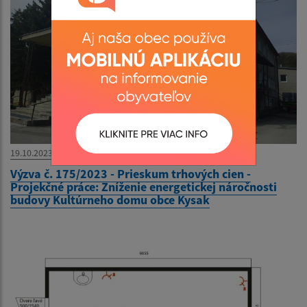
19.10.2023
Výzva č. 175/2023 - Prieskum trhových cien -
Projekčné práce: Zníženie energetickej náročnosti
budovy Kultúrneho domu obce Kysak