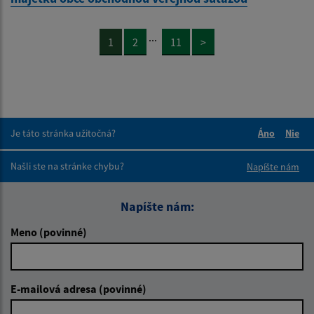
...
1
2
11
>
Je táto stránka užitočná?
Áno
Nie
Boli tieto 
Boli 
Našli ste na stránke chybu?
Napíšte nám
Napíšte nám:
Meno (povinné)
E-mailová adresa (povinné)