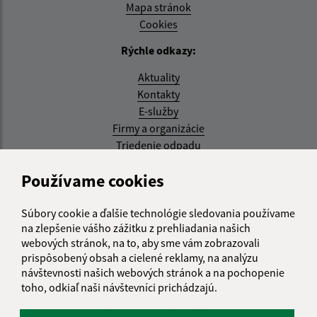
Mapa stránok
Cookies
Rýchle odkazy:
Aktuality
Kontakty
E-služby
Firmy a organizácie
Triedenie odpadu
Aktualizované:
Používame cookies
07.08.2026 08:20 hod.
Súbory cookie a ďalšie technológie sledovania používame
RSS
na zlepšenie vášho zážitku z prehliadania našich
webových stránok, na to, aby sme vám zobrazovali
Správca obsahu:
prispôsobený obsah a cielené reklamy, na analýzu
návštevnosti našich webových stránok a na pochopenie
Správca obsahu je Obec Kysak.
toho, odkiaľ naši návštevníci prichádzajú.
Vytvorené v súlade s
Jednotným dizajn manuálom
elektronických služieb.