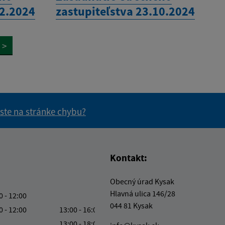
12.2024
zastupiteľstva 23.10.2024
>
 ste na stránke chybu?
vás užitočné?
e pre vás užitočné?
Kontakt:
Obecný úrad Kysak
Hlavná ulica 146/28
0 - 12:00
044 81 Kysak
0 - 12:00
13:00 - 16:00
13:00 - 18:00