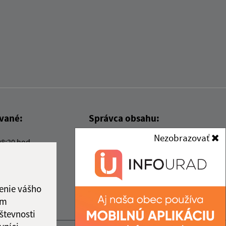
ované:
Správca obsahu:
Nezobrazovať
08:20 hod.
Správca obsahu je Obec Kysak.
Vytvorené v súlade s
Jednotným
dizajn manuálom elektronických
služieb.
enie vášho
ám
števnosti