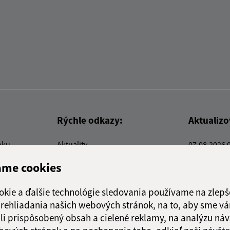
Rýchle odkazy:
Aktualiz
nku
Aktuality
07.08.2026 
Kontakty
RSS
ame cookies
E-služby
Firmy a organizácie
okie a ďalšie technológie sledovania používame na zlepš
Triedenie odpadu
 prehliadania našich webových stránok, na to, aby sme v
li prispôsobený obsah a cielené reklamy, na analýzu náv