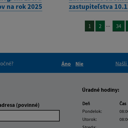
v na rok 2025
zastupiteľstva 10.
...
1
2
34
itočné?
Našli
Áno
Nie
Boli tieto informácie pre 
Boli tieto informáci
Úradné hodiny:
Deň
Čas
adresa (povinné)
Pondelok:
08:0
Utorok:
08:0
Streda: