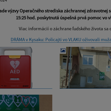
ade výzvy Operačného strediska záchrannej zdravotnej sl
15:25 hod.
poskytnutá úspešná prvá pomoc
vo v
Viac informácií o záchrane ľudského života sa
DRÁMA v Kysaku: Policajti vo VLAKU oživovali muža,