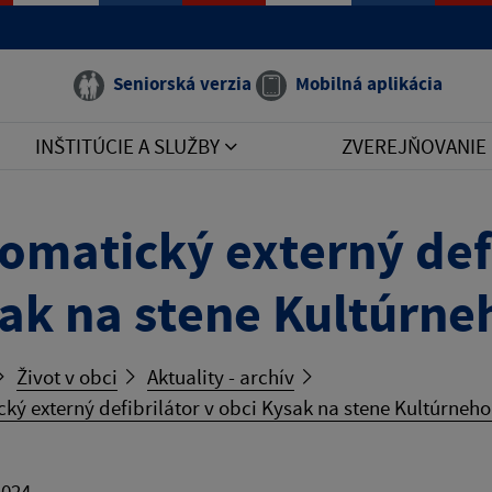
Seniorská verzia
Mobilná aplikácia
INŠTITÚCIE A SLUŽBY
ZVEREJŇOVANIE
omatický externý defi
ak na stene Kultúrn
Život v obci
Aktuality - archív
ký externý defibrilátor v obci Kysak na stene Kultúrne
2024