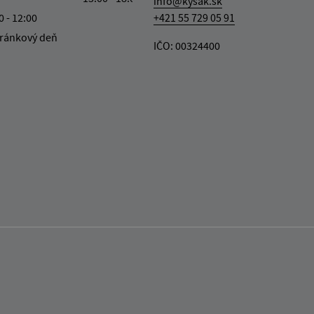
info@kysak.sk
0 - 12:00
+421 55 729 05 91
ránkový deň
IČO: 00324400