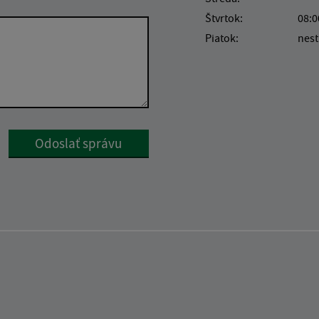
Štvrtok:
08:0
Piatok:
nest
Google reCaptcha Response
Odoslať správu