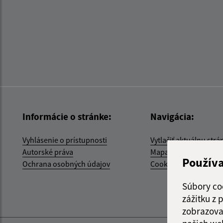
Informácie o stránke:
Navigácia:
Vyhlásenie o prístupnosti
Vytlačiť aktuálnu strá
Autorské práva
Mapa stránok
Použív
Ochrana osobných údajov
Cookies
Súbory co
zážitku z
zobrazova