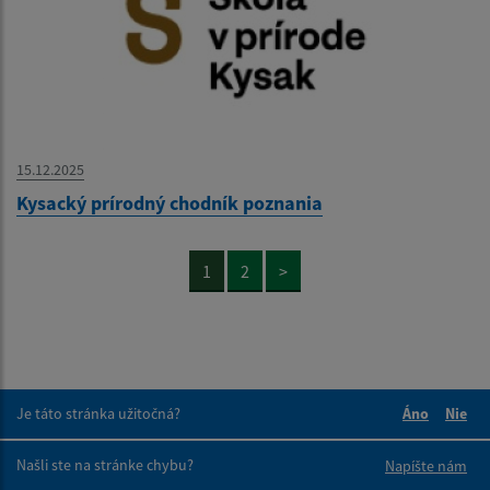
15.12.2025
Kysacký prírodný chodník poznania
1
2
>
Je táto stránka užitočná?
Áno
Nie
Boli tieto 
Boli 
Našli ste na stránke chybu?
Napíšte nám