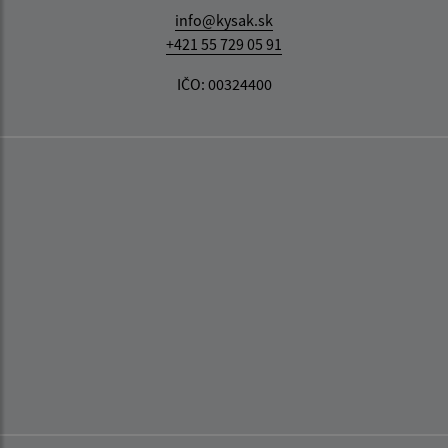
info@kysak.sk
+421 55 729 05 91
IČO: 00324400