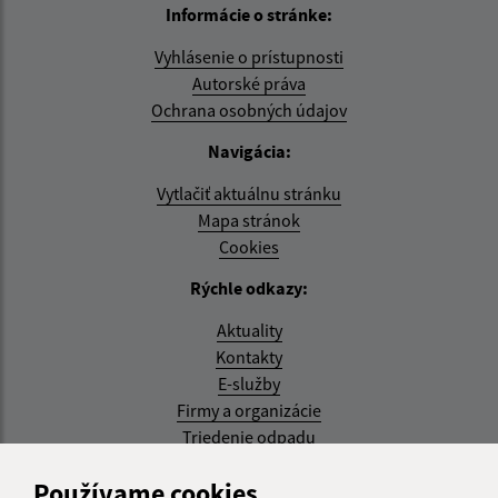
Informácie o stránke:
Vyhlásenie o prístupnosti
Autorské práva
Ochrana osobných údajov
Navigácia:
Vytlačiť aktuálnu stránku
Mapa stránok
Cookies
Rýchle odkazy:
Aktuality
Kontakty
E-služby
Firmy a organizácie
Triedenie odpadu
Aktualizované:
Používame cookies