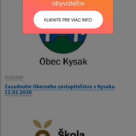
03.02.2026
Zasadnutie Obecného zastupiteľstva v Kysaku
12.02.2026