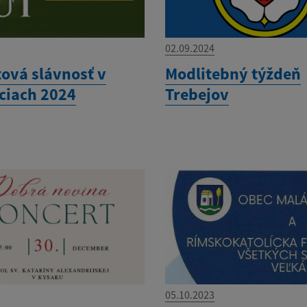
02.09.2024
ová slávnosť v
Modlitebný týždeň
ciach 2024
Trebejov
05.10.2023