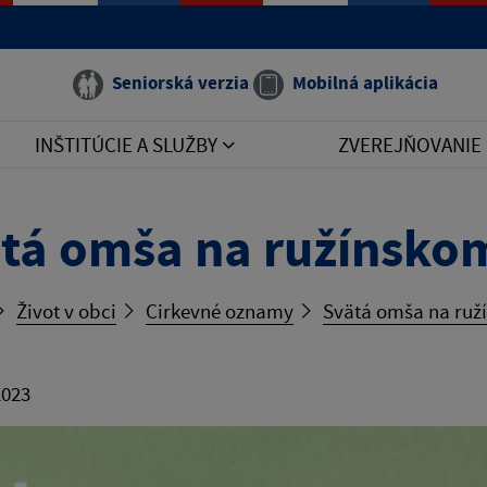
Seniorská verzia
Mobilná aplikácia
INŠTITÚCIE A SLUŽBY
ZVEREJŇOVANIE
tá omša na ružínskom
Život v obci
Cirkevné oznamy
Svätá omša na ruž
2023