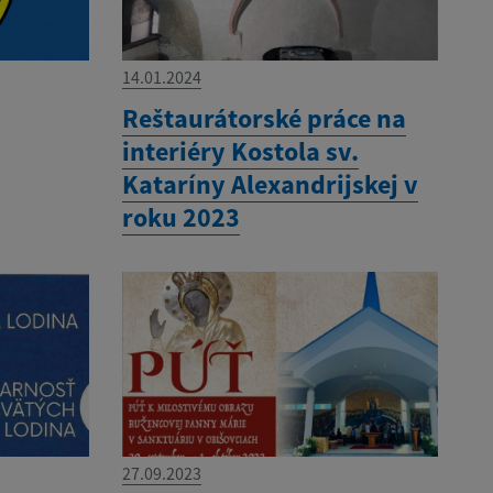
14.01.2024
Reštaurátorské práce na
interiéry Kostola sv.
Kataríny Alexandrijskej v
roku 2023
27.09.2023