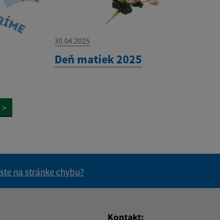
30.04.2025
Deň matiek 2025
>
 ste na stránke chybu?
vás užitočné?
e pre vás užitočné?
Kontakt: