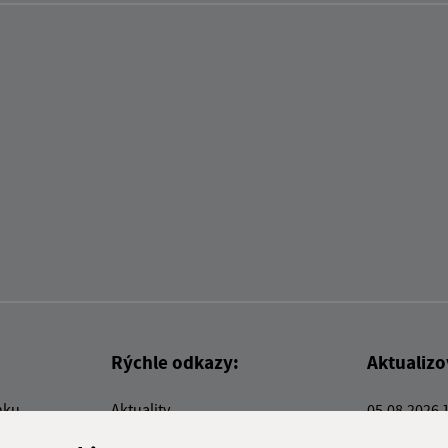
Rýchle odkazy:
Aktualiz
nku
Aktuality
05.08.2026 
Kontakty