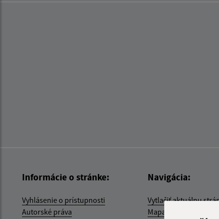
Informácie o stránke:
Navigácia:
Vyhlásenie o prístupnosti
Vytlačiť aktuálnu strá
Autorské práva
Mapa stránok