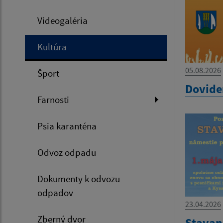
Videogaléria
Kultúra
05.08.2026
Šport
Dovide
Farnosti
Psia karanténa
Odvoz odpadu
Dokumenty k odvozu
odpadov
23.04.2026
Zberný dvor
Stavan