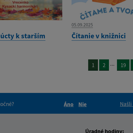
05.09.2025
 úcty k starším
Čítanie v knižnici
...
1
2
19
itočné?
Našli
Áno
Nie
Boli tieto informácie pre 
Boli tieto informáci
Úradné hodiny: