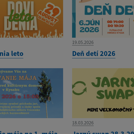
19.05.2026
nia leto
Deň detí 2026
18.03.2026
ie mája na 1. mája
Jarný swap 28.3.2