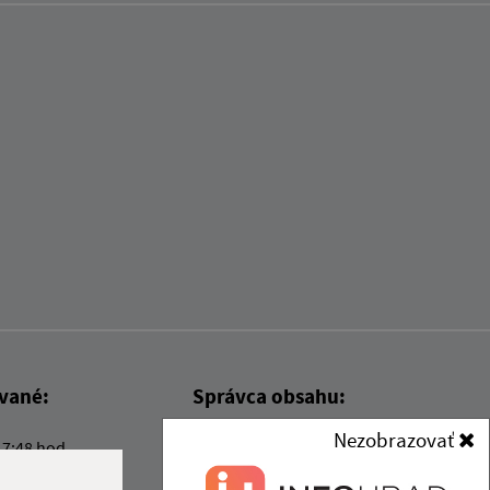
ované:
Správca obsahu:
Nezobrazovať
17:48 hod.
Správca obsahu je Obec Kysak.
Vytvorené v súlade s
Jednotným