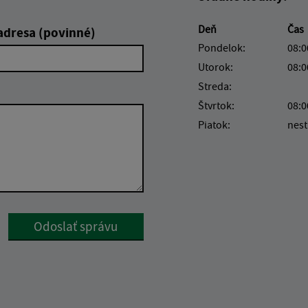
Deň
Čas
adresa (povinné)
Pondelok:
08:0
Utorok:
08:0
Streda:
Štvrtok:
08:0
Piatok:
nest
Google reCaptcha Response
Odoslať správu