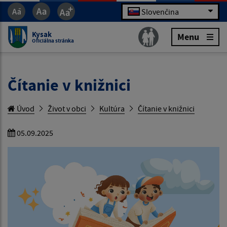
Slovenčina
Kysak
Menu
Oficiálna stránka
Čítanie v knižnici
Úvod
Život v obci
Kultúra
Čítanie v knižnici
05.09.2025