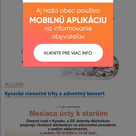
26.11.2025
Kysacké vianočné trhy a adventný koncert