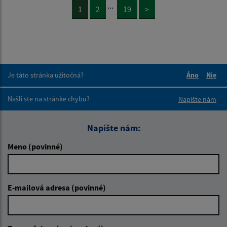
...
1
2
19
>
Je táto stránka užitočná?
Áno
Nie
Boli tieto 
Boli 
Našli ste na stránke chybu?
Napíšte nám
Napíšte nám:
Meno (povinné)
E-mailová adresa (povinné)