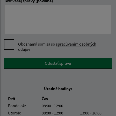
Text vašej správy (povinné)
Oboznámil som sa so
spracúvaním osobných
údajov
Google reCaptcha Response
Odoslať správu
Úradné hodiny:
Deň
Čas
Pondelok:
08:00 - 12:00
Utorok:
08:00 - 12:00
13:00 - 16:00