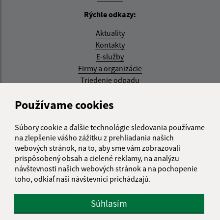
Rýchle odkazy:
Aktuality
Kontakty
E-služby
Firmy a organizácie
Triedenie odpadu
Aktualizované:
Používame cookies
07.08.2026 08:20 hod.
Súbory cookie a ďalšie technológie sledovania používame
RSS
na zlepšenie vášho zážitku z prehliadania našich
webových stránok, na to, aby sme vám zobrazovali
Správca obsahu:
prispôsobený obsah a cielené reklamy, na analýzu
návštevnosti našich webových stránok a na pochopenie
Správca obsahu je Obec Kysak.
toho, odkiaľ naši návštevníci prichádzajú.
Vytvorené v súlade s
Jednotným dizajn manuálom
elektronických služieb.
Súhlasím