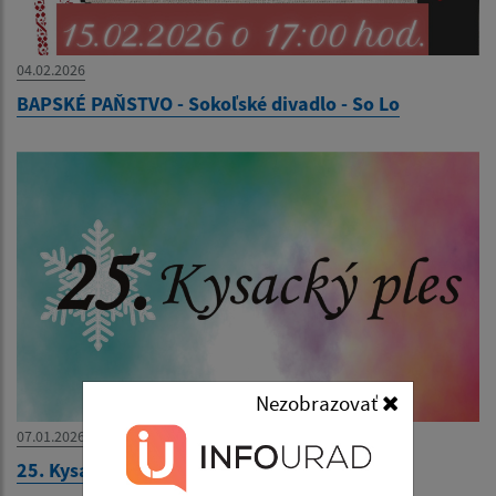
04.02.2026
BAPSKÉ PAŇSTVO - Sokoľské divadlo - So Lo
Nezobrazovať
07.01.2026
25. Kysacký ples