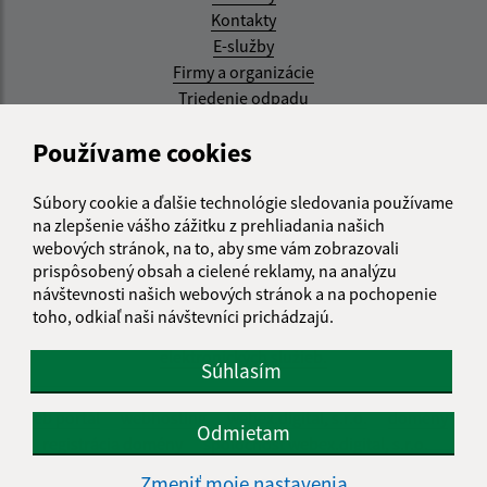
Kontakty
E-služby
Firmy a organizácie
Triedenie odpadu
Aktualizované:
Používame cookies
07.08.2026 08:20 hod.
Súbory cookie a ďalšie technológie sledovania používame
RSS
na zlepšenie vášho zážitku z prehliadania našich
webových stránok, na to, aby sme vám zobrazovali
Správca obsahu:
prispôsobený obsah a cielené reklamy, na analýzu
návštevnosti našich webových stránok a na pochopenie
Správca obsahu je Obec Kysak.
toho, odkiaľ naši návštevníci prichádzajú.
Vytvorené v súlade s
Jednotným dizajn manuálom
elektronických služieb.
Súhlasím
web portál
webhosting
webex.digital, s.r.o.
domény
Odmietam
registrácia domény
spoločnosť webex.digital, s.r.o.
Zmeniť moje nastavenia
Technický prevádzkovateľ: