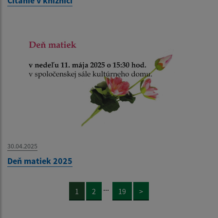
Čítanie v knižnici
30.04.2025
Deň matiek 2025
...
1
2
19
>