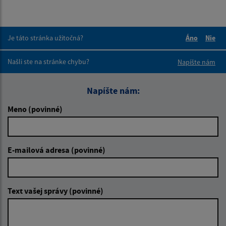
Je táto stránka užitočná?
Áno
Nie
Boli tieto 
Boli 
Našli ste na stránke chybu?
Napíšte nám
Napíšte nám:
Meno (povinné)
E-mailová adresa (povinné)
Text vašej správy (povinné)