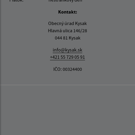
Kontakt:
Obecný úrad Kysak
Hlavná ulica 146/28
044 81 Kysak
info@kysak.sk
+421 55 729 05 91
IČO: 00324400