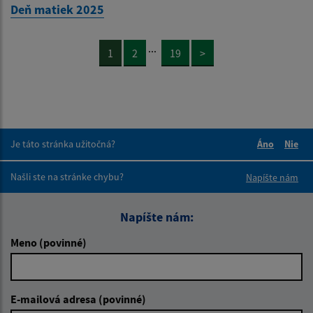
Deň matiek 2025
...
1
2
19
>
Je táto stránka užitočná?
Áno
Nie
Boli tieto 
Boli 
Našli ste na stránke chybu?
Napíšte nám
Napíšte nám:
Meno (povinné)
E-mailová adresa (povinné)