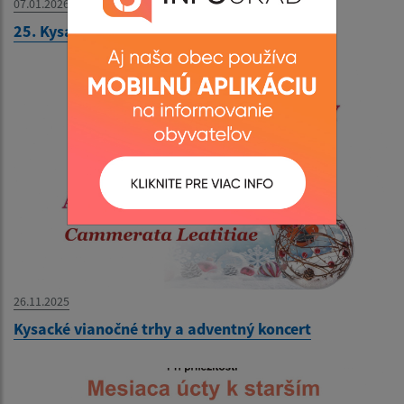
07.01.2026
25. Kysacký ples
26.11.2025
Kysacké vianočné trhy a adventný koncert