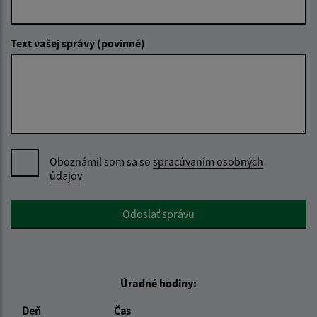
Text vašej správy (povinné)
Oboznámil som sa so
spracúvaním osobných
údajov
Google reCaptcha Response
Odoslať správu
Úradné hodiny:
Deň
Čas