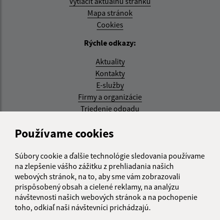
Vytlačiť aktuálnu stránku
Mapa stránok
Cookies
Rýchle odkazy:
Aktuality
Kontakty
E-služby
Firmy a organizácie
Triedenie odpadu
Aktualizované:
Používame cookies
07.08.2026 08:20 hod.
Súbory cookie a ďalšie technológie sledovania používame
RSS
na zlepšenie vášho zážitku z prehliadania našich
webových stránok, na to, aby sme vám zobrazovali
Správca obsahu:
prispôsobený obsah a cielené reklamy, na analýzu
návštevnosti našich webových stránok a na pochopenie
Správca obsahu je Obec Kysak.
toho, odkiaľ naši návštevníci prichádzajú.
Vytvorené v súlade s
Jednotným dizajn manuálom