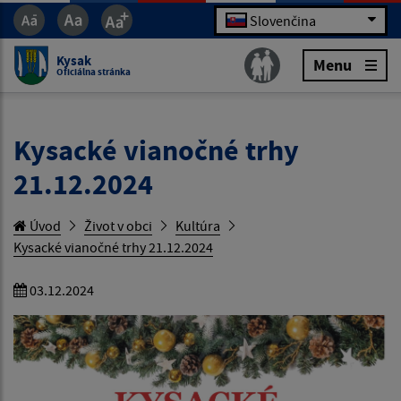
Slovenčina
Kysak
Menu
Oficiálna stránka
Kysacké vianočné trhy
21.12.2024
Úvod
Život v obci
Kultúra
Kysacké vianočné trhy 21.12.2024
03.12.2024