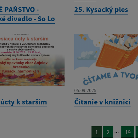
 PAŇSTVO -
25. Kysacký ples
é divadlo - So Lo
05.09.2025
 úcty k starším
Čítanie v knižnici
...
1
2
19