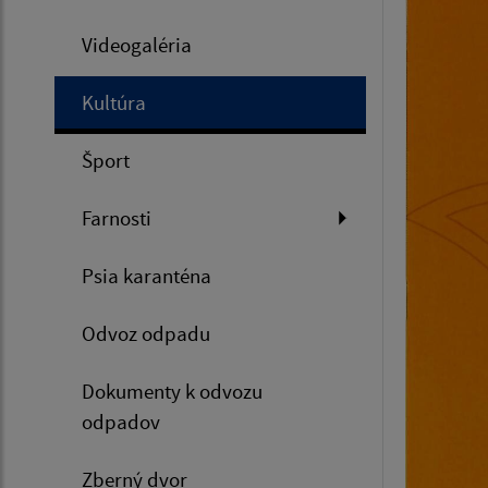
Videogaléria
Kultúra
Šport
Farnosti
Psia karanténa
Odvoz odpadu
Dokumenty k odvozu
odpadov
Zberný dvor