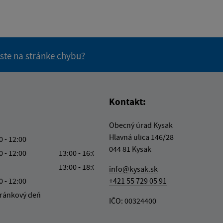
 ste na stránke chybu?
vás užitočné?
e pre vás užitočné?
Kontakt:
Obecný úrad Kysak
Hlavná ulica 146/28
0 - 12:00
044 81 Kysak
0 - 12:00
13:00 - 16:00
13:00 - 18:00
info@kysak.sk
0 - 12:00
+421 55 729 05 91
ránkový deň
IČO: 00324400