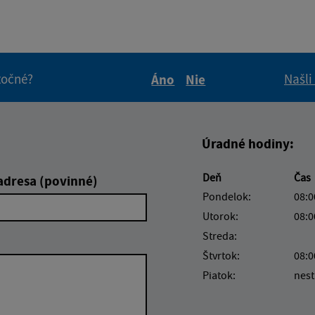
itočné?
Našli
Áno
Nie
Boli tieto informácie pre 
Boli tieto informáci
Úradné hodiny:
Deň
Čas
adresa (povinné)
Pondelok:
08:0
Utorok:
08:0
Streda:
Štvrtok:
08:0
Piatok:
nest