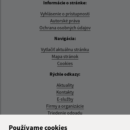
Informácie o stránke:
Vyhlásenie o prístupnosti
Autorské práva
Ochrana osobných údajov
Navigácia:
Vytlačiť aktuálnu stránku
Mapa stránok
Cookies
Rýchle odkazy:
Aktuality
Kontakty
E-služby
Firmy a organizácie
Triedenie odpadu
Aktualizované:
Používame cookies