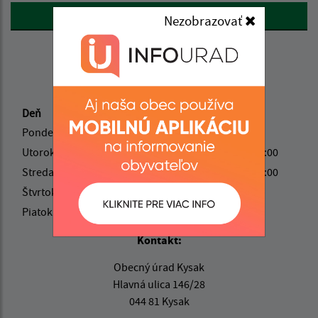
Google reCaptcha Response
Odoslať správu
Nezobrazovať
Úradné hodiny:
Deň
Čas
Pondelok:
08:00 - 12:00
Utorok:
08:00 - 12:00
13:00 - 16:00
Streda:
13:00 - 18:00
Štvrtok:
08:00 - 12:00
Piatok:
nestránkový deň
Kontakt:
Obecný úrad Kysak
Hlavná ulica 146/28
044 81 Kysak