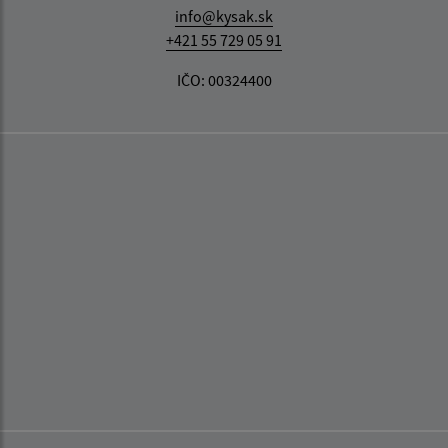
info@kysak.sk
+421 55 729 05 91
IČO: 00324400