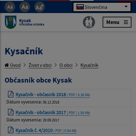
Slovenčina
Kysak
Menu
Oficiálna stránka
Kysačník
Úvod
Život v obci
O obci
Kysačník
Občasník obce Kysak
Kysačník - občasník 2018
| PDF | 0.36 Mb
Dátum vyvesenia:
06.12.2018
Kysačník - občasník 2017
| PDF | 1.05 Mb
Dátum vyvesenia:
29.09.2017
Kysačník č. 4/2010
| PDF | 0.94 Mb