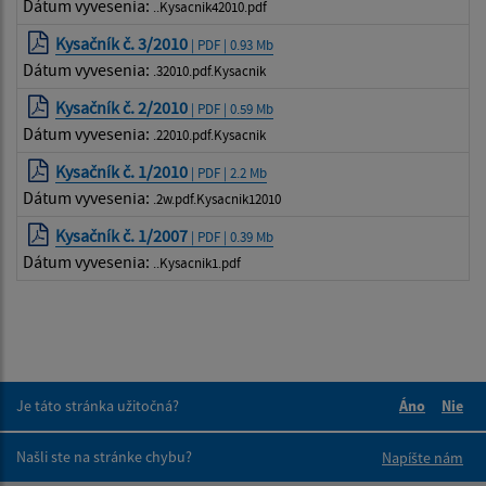
Dátum vyvesenia:
..Kysacnik42010.pdf
Kysačník č. 3/2010
| PDF | 0.93 Mb
Dátum vyvesenia:
.32010.pdf.Kysacnik
Kysačník č. 2/2010
| PDF | 0.59 Mb
Dátum vyvesenia:
.22010.pdf.Kysacnik
Kysačník č. 1/2010
| PDF | 2.2 Mb
Dátum vyvesenia:
.2w.pdf.Kysacnik12010
Kysačník č. 1/2007
| PDF | 0.39 Mb
Dátum vyvesenia:
..Kysacnik1.pdf
Je táto stránka užitočná?
Áno
Nie
Boli tieto 
Boli 
Našli ste na stránke chybu?
Napíšte nám