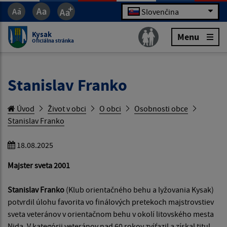
Slovenčina
Kysak
Menu
Oficiálna stránka
Stanislav Franko
Úvod
Život v obci
O obci
Osobnosti obce
Stanislav Franko
18.08.2025
Majster sveta 2001
Stanislav Franko
(Klub orientačného behu a lyžovania Kysak)
potvrdil úlohu favorita vo finálových pretekoch majstrovstiev
sveta veteránov v orientačnom behu v okolí litovského mesta
Nida. V kategórii veteránov nad 60 rokov zvíťazil a získal titul