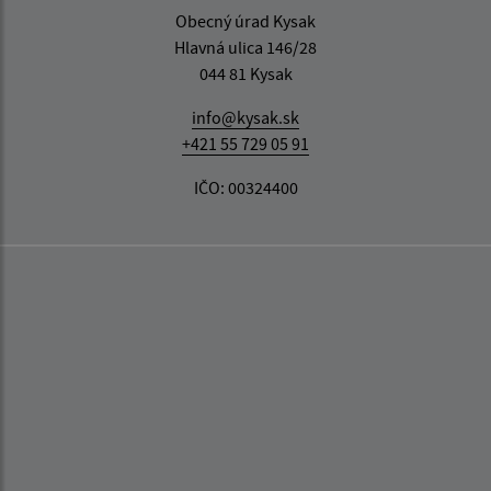
Obecný úrad Kysak
Hlavná ulica 146/28
044 81 Kysak
info@kysak.sk
+421 55 729 05 91
IČO: 00324400