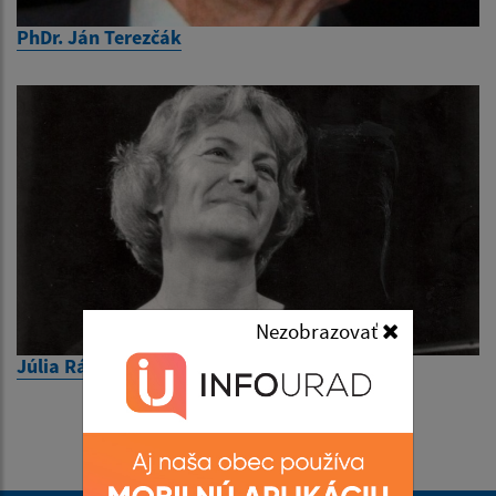
PhDr. Ján Terezčák
Nezobrazovať
Júlia Ráczová