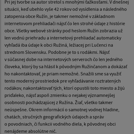
Pri jej tvorbe sa autor stretol s mnohými ťažkosťami. V dnešnej
situácii, keď ubehlo vyše 42 rokov od vysídlenia a následného
zatopenia obce Ružín, je takmer nemožné v základnom
internetovom prehliadači nájsť čo len strohé údaje z histórie
obce. Všetky webové stránky pod heslom Ružín zobrazia už
len vodnú priehradu a internetový prehliadač automaticky
vyhľadá iba údaje k obci Ružiná, ležiacej pri Lučenci na
strednom Slovensku. Podobne je to s rodákmi. Nájsť
v súčasnej dobe na internetových serveroch čo len jedného
človeka, ktorý by sa hlásil k pôvodným Ružínčanom a dokázať
ho nakontaktovať, je priam nemožné. Snažili sme sa využiť
tento moderný prostriedok pre vyhľadávanie roztratených
rodákov, nakontaktovať tých, ktorí opustili toto miesto a žijú
priďaleko, nájsť aspoň zmienku o nejakej významnejšej
osobnosti pochádzajúcej z Ružína. Žiaľ, všetko takmer
neúspešne. Okrem informácií o samotnej vodnej hladine,
chatách, stručných geografických údajoch a správ
o povodniach, či funkcii vodného diela, k pôvodnej obci
nenájdeme absolútne nič.