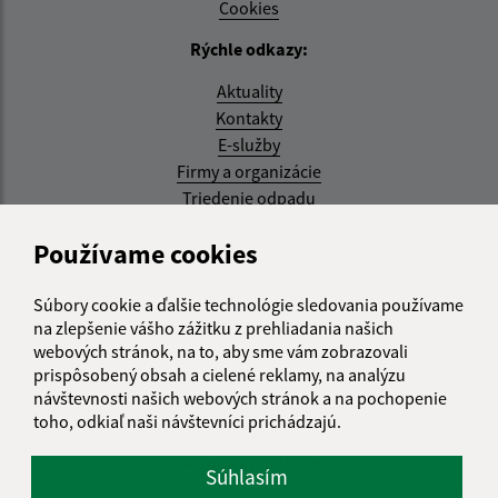
Cookies
Rýchle odkazy:
Aktuality
Kontakty
E-služby
Firmy a organizácie
Triedenie odpadu
Aktualizované:
Používame cookies
07.08.2026 08:20 hod.
Súbory cookie a ďalšie technológie sledovania používame
RSS
na zlepšenie vášho zážitku z prehliadania našich
webových stránok, na to, aby sme vám zobrazovali
Správca obsahu:
prispôsobený obsah a cielené reklamy, na analýzu
návštevnosti našich webových stránok a na pochopenie
Správca obsahu je Obec Kysak.
toho, odkiaľ naši návštevníci prichádzajú.
Vytvorené v súlade s
Jednotným dizajn manuálom
elektronických služieb.
Súhlasím