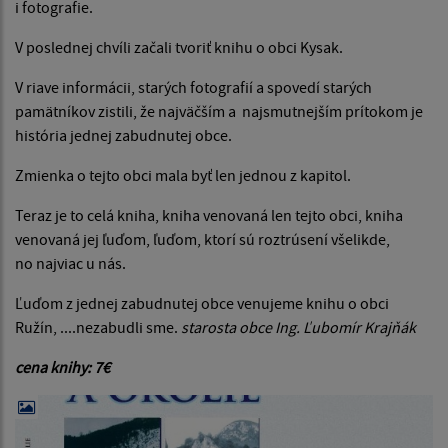
i fotografie.
V poslednej chvíli začali tvoriť knihu o obci Kysak.
V riave informácii, starých fotografií a spovedí starých
pamätníkov zistili, že najväčším a najsmutnejším prítokom je
história jednej zabudnutej obce.
Zmienka o tejto obci mala byť len jednou z kapitol.
Teraz je to celá kniha, kniha venovaná len tejto obci, kniha
venovaná jej ľuďom, ľuďom, ktorí sú roztrúsení všelikde,
no najviac u nás.
Ľuďom z jednej zabudnutej obce venujeme knihu o obci
Ružín, ....nezabudli sme.
starosta obce Ing. Ľubomír Krajňák
cena knihy: 7€