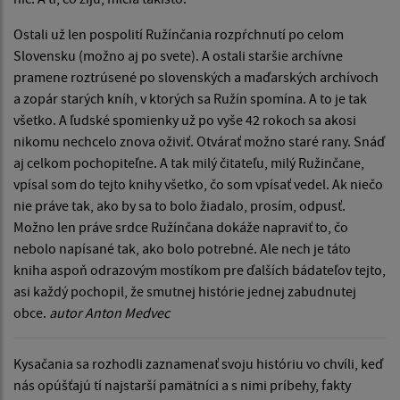
Ostali už len pospolití Ružínčania rozpŕchnutí po celom
Slovensku (možno aj po svete). A ostali staršie archívne
pramene roztrúsené po slovenských a maďarských archívoch
a zopár starých kníh, v ktorých sa Ružín spomína. A to je tak
všetko. A ľudské spomienky už po vyše 42 rokoch sa akosi
nikomu nechcelo znova oživiť. Otvárať možno staré rany. Snáď
aj celkom pochopiteľne. A tak milý čitateľu, milý Ružinčane,
vpísal som do tejto knihy všetko, čo som vpísať vedel. Ak niečo
nie práve tak, ako by sa to bolo žiadalo, prosím, odpusť.
Možno len práve srdce Ružínčana dokáže napraviť to, čo
nebolo napísané tak, ako bolo potrebné. Ale nech je táto
kniha aspoň odrazovým mostíkom pre ďalších bádateľov tejto,
asi každý pochopil, že smutnej histórie jednej zabudnutej
obce.
autor Anton Medvec
Kysačania sa rozhodli zaznamenať svoju históriu vo chvíli, keď
nás opúšťajú tí najstarší pamätníci a s nimi príbehy, fakty