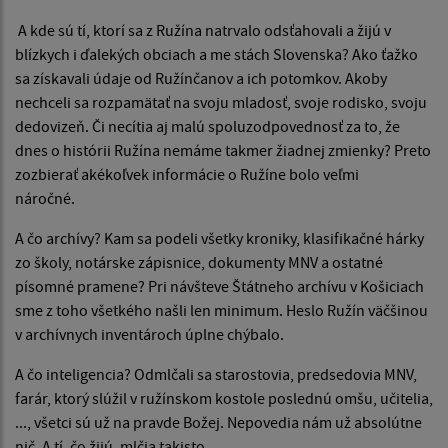
A kde sú tí, ktorí sa z Ružína natrvalo odsťahovali a žijú v
blízkych i ďalekých obciach a me stách Slovenska? Ako ťažko
sa získavali údaje od Ružínčanov a ich potomkov. Akoby
nechceli sa rozpamätať na svoju mladosť, svoje rodisko, svoju
dedovizeň. Či necítia aj malú spoluzodpovednosť za to, že
dnes o histórii Ružína nemáme takmer žiadnej zmienky? Preto
zozbierať akékoľvek informácie o Ružíne bolo veľmi
náročné.
A čo archívy? Kam sa podeli všetky kroniky, klasifikačné hárky
zo školy, notárske zápisnice, dokumenty MNV a ostatné
písomné pramene? Pri návšteve Štátneho archívu v Košiciach
sme z toho všetkého našli len minimum. Heslo Ružín väčšinou
v archívnych inventároch úplne chýbalo.
A čo inteligencia? Odmlčali sa starostovia, predsedovia MNV,
farár, ktorý slúžil v ružínskom kostole poslednú omšu, učitelia,
..., všetci sú už na pravde Božej. Nepovedia nám už absolútne
nič. A tí, čo žijú, mlčia takisto.