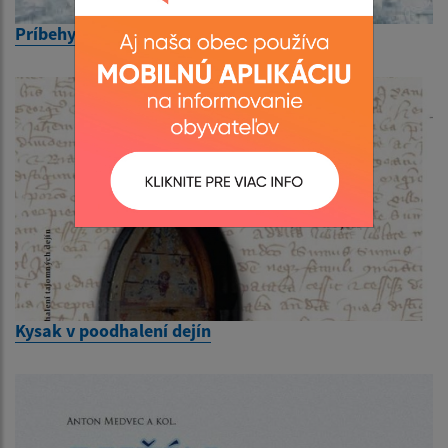
Príbehy spod hradu
Kysak v poodhalení dejín