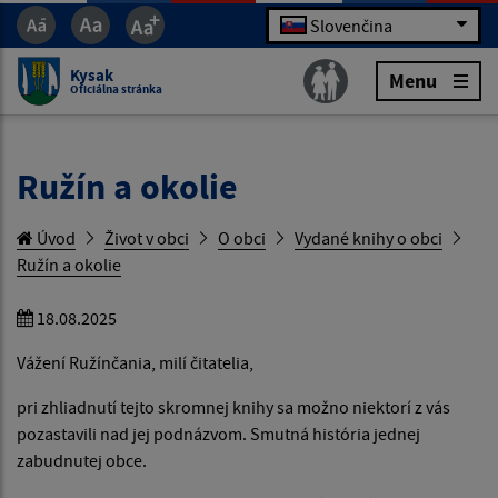
Slovenčina
Kysak
Menu
Oficiálna stránka
Ružín a okolie
Úvod
Život v obci
O obci
Vydané knihy o obci
Ružín a okolie
18.08.2025
Vážení Ružínčania, milí čitatelia,
pri zhliadnutí tejto skromnej knihy sa možno niektorí z vás
pozastavili nad jej podnázvom. Smutná história jednej
zabudnutej obce.