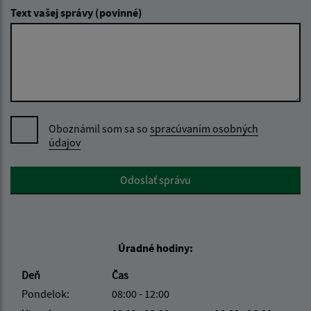
Text vašej správy (povinné)
Oboznámil som sa so
spracúvaním osobných
údajov
Google reCaptcha Response
Odoslať správu
Úradné hodiny:
Deň
Čas
Pondelok:
08:00 - 12:00