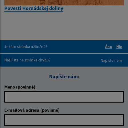
Povesti Hornádskej doliny
Je táto stránka užitočná?
Áno
Nie
Boli tieto 
Boli 
Našli ste na stránke chybu?
Napíšte nám
Napíšte nám:
Meno (povinné)
E-mailová adresa (povinné)