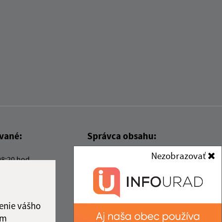
ované:
Správca obsahu:
Nezobrazovať
08:20 hod.
Správca obsahu je Obec Kysak.
Vytvorené v súlade s
Jednotným
dizajn manuálom elektronických
služieb.
enie vášho
ám