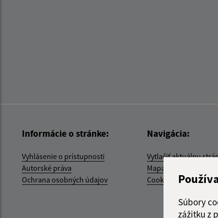
Informácie o stránke:
Navigácia:
Vyhlásenie o prístupnosti
Vytlačiť aktuálnu strá
Autorské práva
Mapa stránok
Použív
Ochrana osobných údajov
Cookies
Súbory co
zážitku z