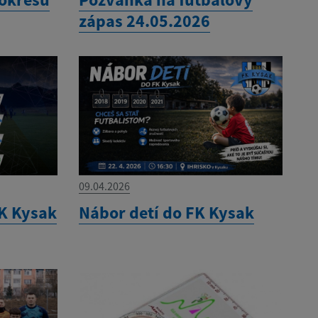
zápas 24.05.2026
09.04.2026
K Kysak
Nábor detí do FK Kysak