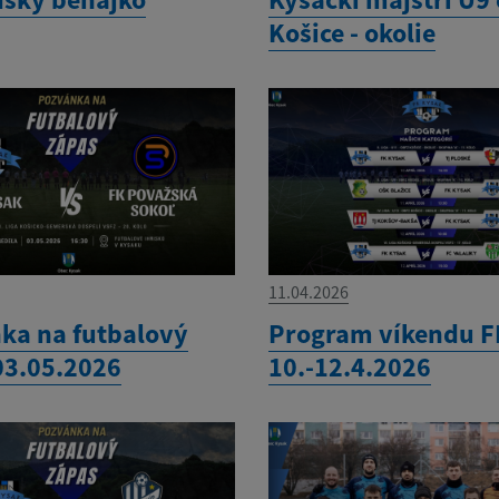
Košice - okolie
11.04.2026
ka na futbalový
Program víkendu F
03.05.2026
10.-12.4.2026