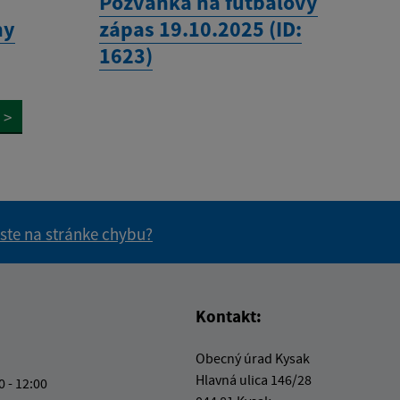
Pozvánka na futbalový
ny
zápas 19.10.2025 (ID:
1623)
>
 ste na stránke chybu?
vás užitočné?
e pre vás užitočné?
Kontakt:
Obecný úrad Kysak
Hlavná ulica 146/28
0 - 12:00