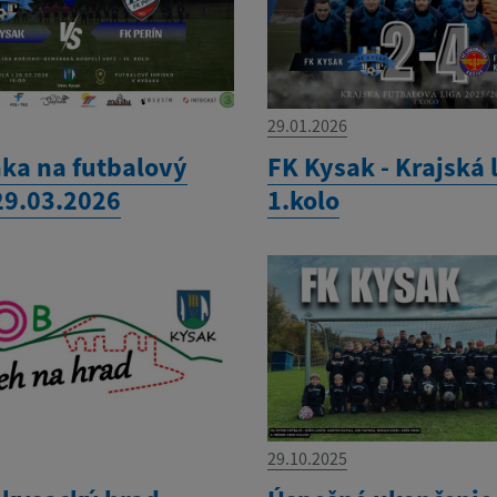
29.01.2026
ka na futbalový
FK Kysak - Krajská 
29.03.2026
1.kolo
29.10.2025