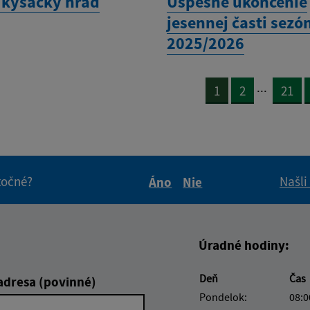
 kysacký hrad
Úspešné ukončenie
jesennej časti sezó
2025/2026
...
1
2
21
itočné?
Našli
Áno
Nie
Boli tieto informácie pre 
Boli tieto informáci
Úradné hodiny:
Deň
Čas
adresa (povinné)
Pondelok:
08:0