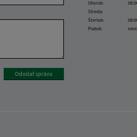
Utorok:
08:0
Streda:
Štvrtok:
08:0
Piatok:
nest
Google reCaptcha Response
Odoslať správu