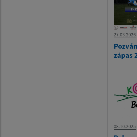
27.03.2026
Pozván
zápas 
08.10.2025