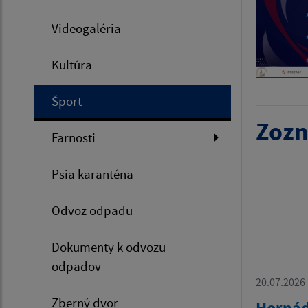
Videogaléria
Kultúra
Šport
Zozn
Farnosti
Psia karanténa
Odvoz odpadu
Dokumenty k odvozu
odpadov
20.07.2026
Zberný dvor
Hornád