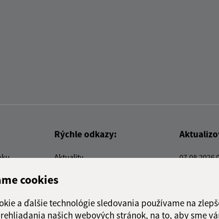
Rýchle odkazy:
Aktualiz
nku
Aktuality
07.08.2026 
Kontakty
RSS
ame cookies
E-služby
Firmy a organizácie
okie a ďalšie technológie sledovania používame na zlepš
Triedenie odpadu
 prehliadania našich webových stránok, na to, aby sme v