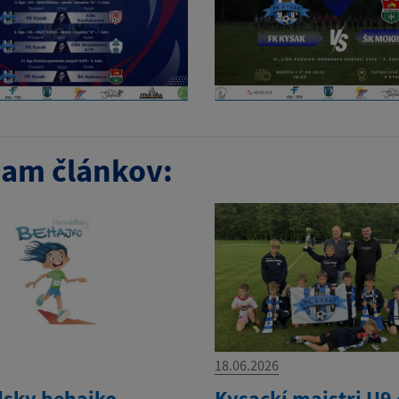
am článkov:
18.06.2026
sky behajko
Kysackí majstri U9