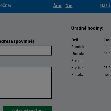
itočné?
Našli
Áno
Nie
Boli tieto informácie pre 
Boli tieto informáci
Úradné hodiny:
Deň
Čas
adresa (povinné)
Pondelok:
08:0
Utorok:
08:0
Streda:
Štvrtok:
08:0
Piatok:
nest
Google reCaptcha Response