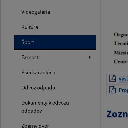
Videogaléria
Kultúra
Šport
Farnosti
Psia karanténa
Výs
Odvoz odpadu
Pro
Dokumenty k odvozu
odpadov
Zozn
Zberný dvor