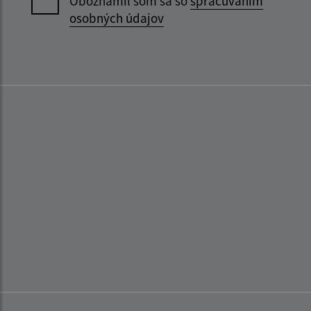
Oboznámil som sa so
spracúvaním
osobných údajov