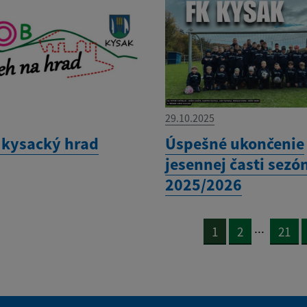
29.10.2025
 kysacký hrad
Úspešné ukončenie
jesennej časti sezó
2025/2026
...
1
2
21