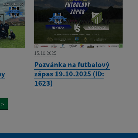
15.10.2025
Pozvánka na futbalový
ny
zápas 19.10.2025 (ID:
1623)
>