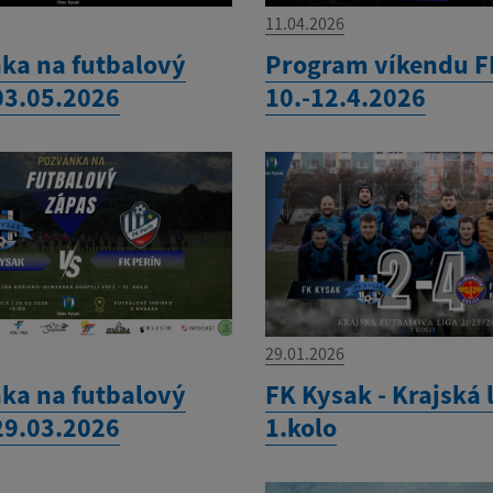
11.04.2026
ka na futbalový
Program víkendu F
03.05.2026
10.-12.4.2026
29.01.2026
ka na futbalový
FK Kysak - Krajská 
29.03.2026
1.kolo