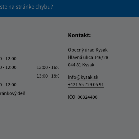
 ste na stránke chybu?
vás užitočné?
e pre vás užitočné?
Kontakt:
Obecný úrad Kysak
Hlavná ulica 146/28
0 - 12:00
044 81 Kysak
0 - 12:00
13:00 - 16:00
13:00 - 18:00
info@kysak.sk
0 - 12:00
+421 55 729 05 91
ránkový deň
IČO: 00324400