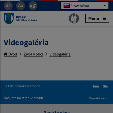
Slovenčina
Kysak
Menu
Oficiálna stránka
Videogaléria
Úvod
Život v obci
Videogaléria
Je táto stránka užitočná?
Áno
Nie
Boli tieto 
Boli 
Našli ste na stránke chybu?
Napíšte nám
Napíšte nám: