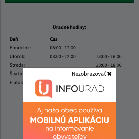
Úradné hodiny:
Deň
Čas
Pondelok:
08:00 - 12:00
Utorok:
08:00 - 12:00
13:00 - 16:00
Streda:
13:00 - 18:00
Nezobrazovať
Štvrtok:
08:00 - 12:00
Piatok:
nestránkový deň
Kontakt:
Obecný úrad Kysak
Hlavná ulica 146/28
044 81 Kysak
info@kysak.sk