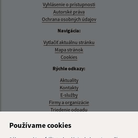
Vyhlásenie o prístupnosti
Autorské práva
Ochrana osobných údajov
Navigácia:
Vytlačiť aktuálnu stránku
Mapa stránok
Cookies
Rýchle odkazy:
Aktuality
Kontakty
E-služby
Firmy a organizácie
Triedenie odpadu
Aktualizované:
Používame cookies
07.08.2026 08:20 hod.