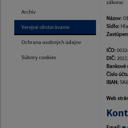
zákona:
Archív
Názov:
Ob
Sídlo:
Hla
Verejné obstarávanie
Zastúpen
Ochrana osobných údajov
IČO:
0032
Súbory cookies
DIČ:
2021
Bankové 
Číslo účtu
IBAN:
SK6
Web strá
Kont
Email: