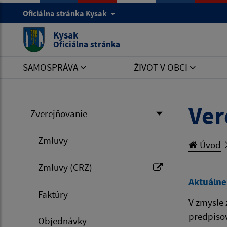
Oficiálna stránka Kysak
Kysak
Oficiálna stránka
SAMOSPRÁVA
ŽIVOT V OBCI
Ver
Zverejňovanie
Zmluvy
Úvod
Zmluvy (CRZ)
Aktuálne
Faktúry
V zmysle 
predpisov
Objednávky