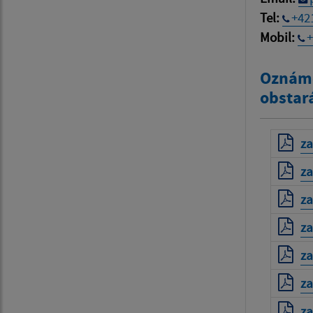
Tel:
+42
Mobil:
+
Oznáme
obstar
za
za
za
za
za
za
za