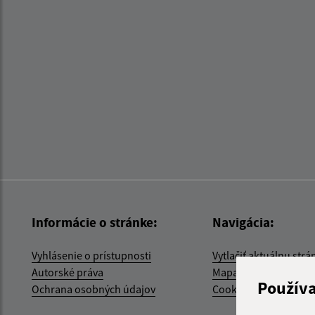
Informácie o stránke:
Navigácia:
Vyhlásenie o prístupnosti
Vytlačiť aktuálnu strá
Autorské práva
Mapa stránok
Použív
Ochrana osobných údajov
Cookies