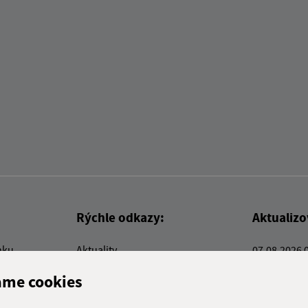
Rýchle odkazy:
Aktualiz
nku
Aktuality
07.08.2026 
Kontakty
RSS
ame cookies
E-služby
Firmy a organizácie