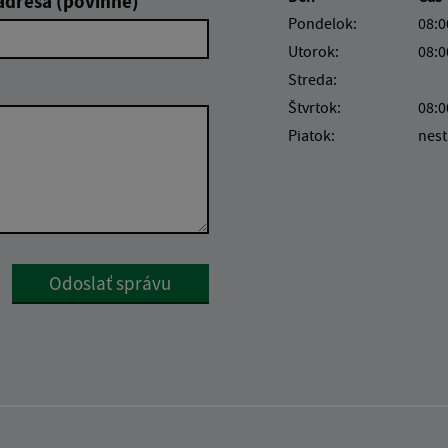
adresa (povinné)
Pondelok:
08:0
Utorok:
08:0
Streda:
Štvrtok:
08:0
Piatok:
nest
Google reCaptcha Response
Odoslať správu