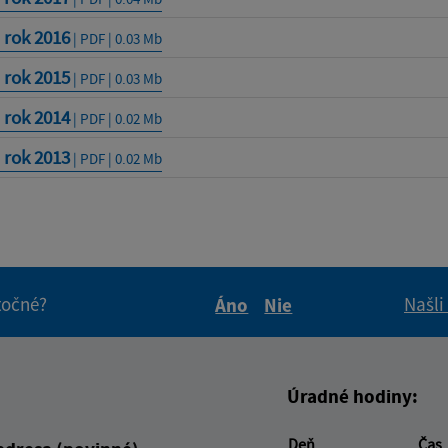
 rok 2016
| PDF | 0.03 Mb
 rok 2015
| PDF | 0.03 Mb
 rok 2014
| PDF | 0.02 Mb
 rok 2013
| PDF | 0.02 Mb
itočné?
Našli
Áno
Nie
Boli tieto informácie pre 
Boli tieto informáci
Úradné hodiny:
Deň
Čas