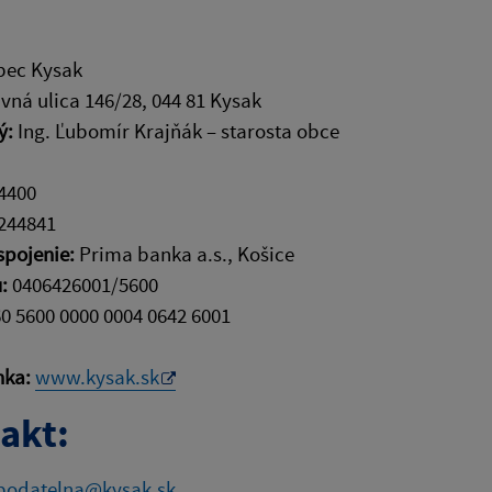
ec Kysak
vná ulica 146/28, 044 81 Kysak
ý:
Ing. Ľubomír Krajňák – starosta obce
4400
244841
spojenie:
Prima banka a.s., Košice
:
0406426001/5600
0 5600 0000 0004 0642 6001
nka:
www.kysak.sk
akt:
podatelna@kysak.sk