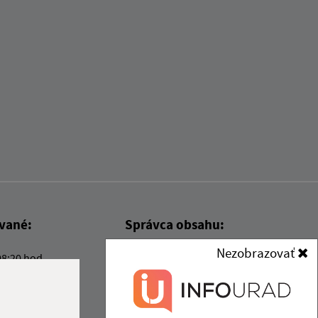
ované:
Správca obsahu:
Nezobrazovať
08:20 hod.
Správca obsahu je Obec Kysak.
Vytvorené v súlade s
Jednotným
dizajn manuálom elektronických
služieb.