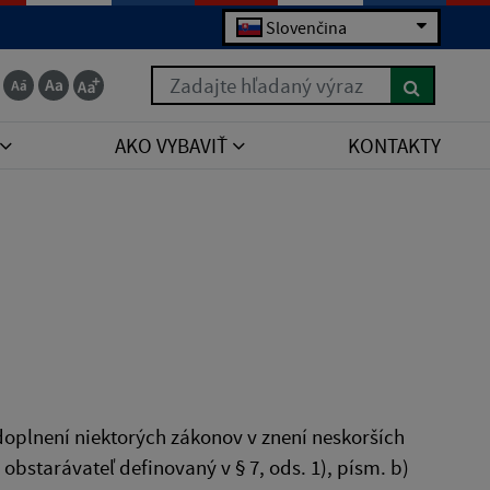
Slovenčina
Zadajte hľadaný výraz
AKO VYBAVIŤ
KONTAKTY
doplnení niektorých zákonov v znení neskorších
bstarávateľ definovaný v § 7, ods. 1), písm. b)