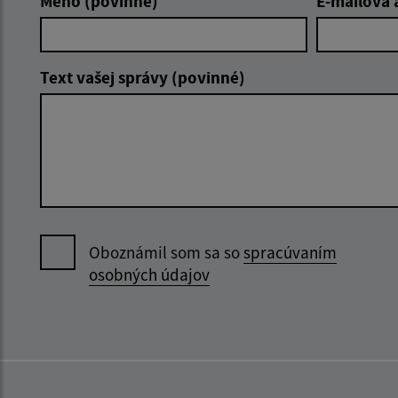
Meno (povinné)
E-mailová 
Text vašej správy (povinné)
Oboznámil som sa so
spracúvaním
osobných údajov