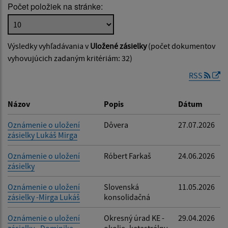
Počet položiek na stránke:
Popis:
Výsledky vyhľadávania v
Uložené zásielky
(počet dokumentov
Dátum zverejnenia od:
vyhovujúcich zadaným kritériám: 32)
RSS
Dátum zverejnenia do:
Názov
Popis
Dátum
Oznámenie o uložení
Dôvera
27.07.2026
zásielky Lukáš Mirga
Filtrovať
Reset
Oznámenie o uložení
Róbert Farkaš
24.06.2026
zásielky
Oznámenie o uložení
Slovenská
11.05.2026
zásielky -Mirga Lukáš
konsolidačná
Oznámenie o uložení
Okresný úrad KE -
29.04.2026