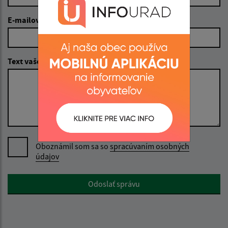
E-mailová adresa (povinné)
Text vašej správy (povinné)
Oboznámil som sa so
spracúvaním osobných
údajov
Google reCaptcha Response
Odoslať správu