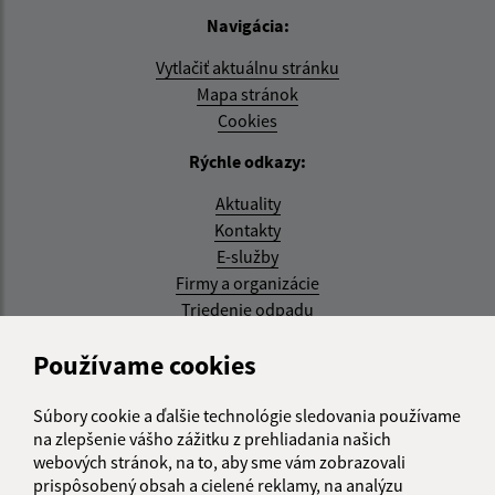
Navigácia:
Vytlačiť aktuálnu stránku
Mapa stránok
Cookies
Rýchle odkazy:
Aktuality
Kontakty
E-služby
Firmy a organizácie
Triedenie odpadu
Aktualizované:
Používame cookies
05.08.2026 17:48 hod.
Súbory cookie a ďalšie technológie sledovania používame
RSS
na zlepšenie vášho zážitku z prehliadania našich
webových stránok, na to, aby sme vám zobrazovali
Správca obsahu:
prispôsobený obsah a cielené reklamy, na analýzu