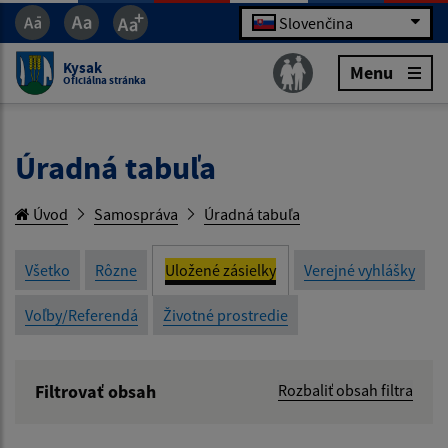
Slovenčina
Kysak
Menu
Oficiálna stránka
Úradná tabuľa
Úvod
Samospráva
Úradná tabuľa
Všetko
Rôzne
Uložené zásielky
Verejné vyhlášky
Voľby/Referendá
Životné prostredie
Filtrovať obsah
Rozbaliť obsah filtra
Názov: