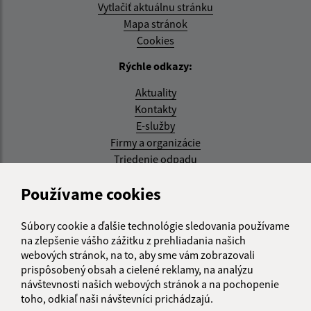
Vytlačiť aktuálnu stránku
Mapa stránok
Cookies
Rýchle odkazy:
Aktuality
Kontakty
E-služby
Firmy a organizácie
Triedenie odpadu
Aktualizované:
Používame cookies
07.08.2026 08:20 hod.
Súbory cookie a ďalšie technológie sledovania používame
RSS
na zlepšenie vášho zážitku z prehliadania našich
webových stránok, na to, aby sme vám zobrazovali
Správca obsahu:
prispôsobený obsah a cielené reklamy, na analýzu
návštevnosti našich webových stránok a na pochopenie
Správca obsahu je Obec Kysak.
toho, odkiaľ naši návštevníci prichádzajú.
Vytvorené v súlade s
Jednotným dizajn manuálom