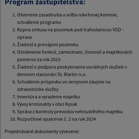
Program zastupiteľstva:
Otvorenie zasadnutia a voľba návrhovej komisie,
schválenie programu
Kúpna zmluva na pozemok pod trafostanicou VSD -
oprava
Žiadosť o prenájom pozemku
Oznámenie funkcií, zamestnaní, činností a majetkových
pomerov za rok 2023
Žiadosť o podporu poskytovania sociálnych služieb v
dennom stacionári St. Martin n.o.
Schválenie príspevku vo verejnom záujme na
zdravotnícke služby
Inventúra a vyradenie majetku
Vývoj kriminality v obci Kysak
Správa z kontroly prevodov nehnuteľného majetku
Rozpočtové opatrenie č. 2 na rok 2024
Prejednávané dokumenty vývesené: