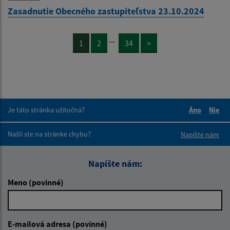
Zasadnutie Obecného zastupiteľstva 23.10.2024
...
1
2
34
>
Je táto stránka užitočná?
Áno
Nie
Boli tieto 
Boli 
Našli ste na stránke chybu?
Napíšte nám
Napíšte nám:
Meno (povinné)
E-mailová adresa (povinné)