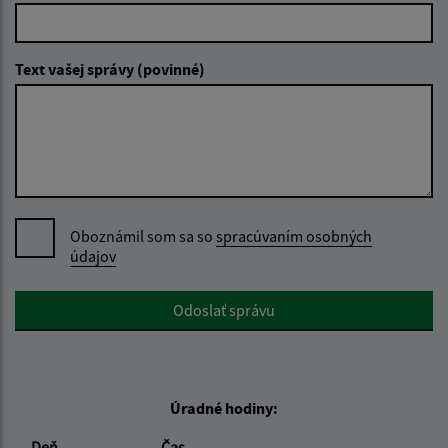
Text vašej správy (povinné)
Oboznámil som sa so
spracúvaním osobných
údajov
Google reCaptcha Response
Odoslať správu
Úradné hodiny:
Deň
Čas