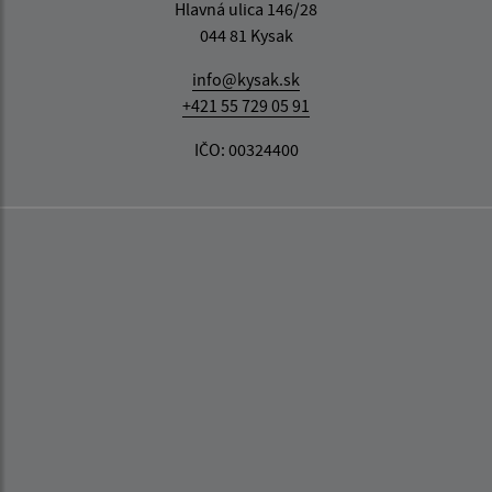
Hlavná ulica 146/28
044 81 Kysak
info@kysak.sk
+421 55 729 05 91
IČO: 00324400