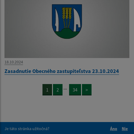
18.10.2024
Zasadnutie Obecného zastupiteľstva 23.10.2024
...
1
2
34
>
Je táto stránka užitočná?
Áno
Nie
Boli tieto 
Boli 