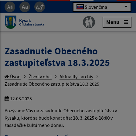
Slovenčina
Kysak
Menu
Oficiálna stránka
Zasadnutie Obecného
zastupiteľstva 18.3.2025
Úvod
Život v obci
Aktuality - archív
Zasadnutie Obecného zastupiteľstva 18.3.2025
12.03.2025
Pozývame Vás na zasadnutie Obecného zastupiteľstva v
Kysaku, ktoré sa bude konať dňa:
18. 3. 2025
o
18:00
v
zasadačke kultúrneho domu.