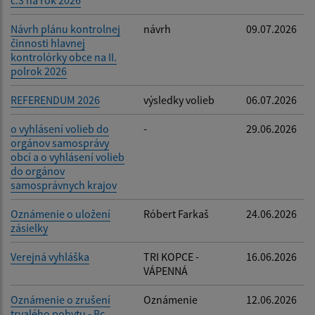
č.3 na rok 2026
Návrh plánu kontrolnej
návrh
09.07.2026
činnosti hlavnej
kontrolórky obce na II.
polrok 2026
REFERENDUM 2026
výsledky volieb
06.07.2026
o vyhlásení volieb do
-
29.06.2026
orgánov samosprávy
obcí a o vyhlásení volieb
do orgánov
samosprávnych krajov
Oznámenie o uložení
Róbert Farkaš
24.06.2026
zásielky
Verejná vyhláška
TRI KOPCE -
16.06.2026
VÁPENNÁ
Oznámenie o zrušení
Oznámenie
12.06.2026
trvalého pobytu - Bc.