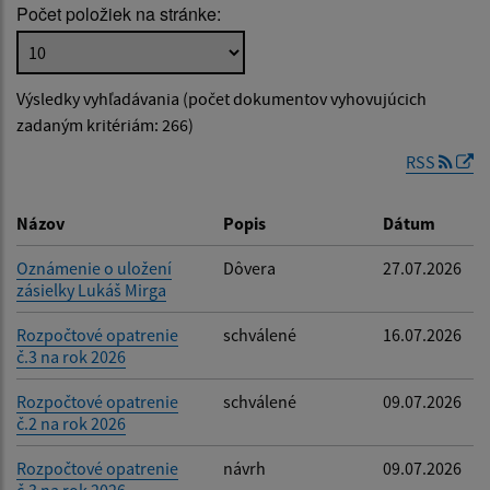
Počet položiek na stránke:
Popis:
Výsledky vyhľadávania (počet dokumentov vyhovujúcich
Dátum zverejnenia od:
zadaným kritériám: 266)
RSS
Dátum zverejnenia do:
Názov
Popis
Dátum
Oznámenie o uložení
Dôvera
27.07.2026
zásielky Lukáš Mirga
Filtrovať
Reset
Rozpočtové opatrenie
schválené
16.07.2026
č.3 na rok 2026
Rozpočtové opatrenie
schválené
09.07.2026
č.2 na rok 2026
Rozpočtové opatrenie
návrh
09.07.2026