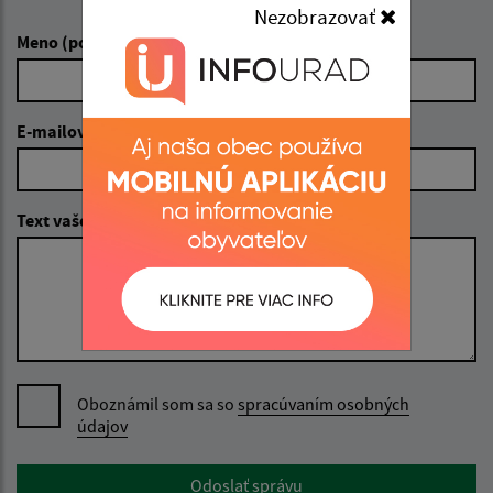
Napíšte nám:
Nezobrazovať
Meno (povinné)
E-mailová adresa (povinné)
Text vašej správy (povinné)
Oboznámil som sa so
spracúvaním osobných
údajov
Google reCaptcha Response
Odoslať správu