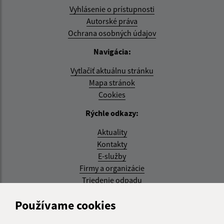
Vyhlásenie o prístupnosti
Autorské práva
Ochrana osobných údajov
Navigácia:
Vytlačiť aktuálnu stránku
Mapa stránok
Cookies
Rýchle odkazy:
Aktuality
Kontakty
E-služby
Firmy a organizácie
Triedenie odpadu
Aktualizované:
Používame cookies
07.08.2026 08:20 hod.