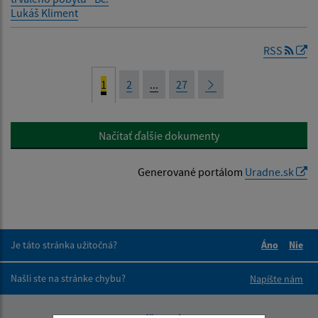
Lukáš Kliment
RSS
1
2
...
27
Načítať ďalšie dokumenty
Generované portálom
Uradne.sk
Je táto stránka užitočná?
Áno
Nie
Boli tieto 
Boli 
Našli ste na stránke chybu?
Napíšte nám