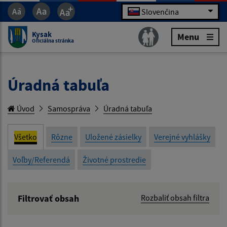
Slovenčina
Kysak
Menu
Oficiálna stránka
Úradná tabuľa
Úvod
Samospráva
Úradná tabuľa
Všetko
Rôzne
Uložené zásielky
Verejné vyhlášky
Voľby/Referendá
Životné prostredie
Filtrovať obsah
Rozbaliť obsah filtra
Názov: