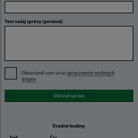
Text vašej správy (povinné)
Oboznámil som sa so
spracúvaním osobných
údajov
Google reCaptcha Response
Odoslať správu
Úradné hodiny:
Deň
Čas