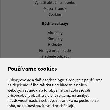
Vytlačiť aktuálnu stránku
Mapa stránok
Cookies
Rýchle odkazy:
Aktuality
Kontakty
E-služby
Firmy a organizácie
Triedenie odpadu
Aktualizované:
Používame cookies
07.08.2026 08:20 hod.
Súbory cookie a ďalšie technológie sledovania používame
RSS
na zlepšenie vášho zážitku z prehliadania našich
webových stránok, na to, aby sme vám zobrazovali
Správca obsahu:
prispôsobený obsah a cielené reklamy, na analýzu
návštevnosti našich webových stránok a na pochopenie
Správca obsahu je Obec Kysak.
toho, odkiaľ naši návštevníci prichádzajú.
Vytvorené v súlade s
Jednotným dizajn manuálom