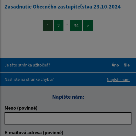
Zasadnutie Obecného zastupiteľstva 23.10.2024
...
1
2
34
>
Je táto stránka užitočná?
Áno
Nie
Boli tieto 
Boli 
Našli ste na stránke chybu?
Napíšte nám
Napíšte nám:
Meno (povinné)
E-mailová adresa (povinné)