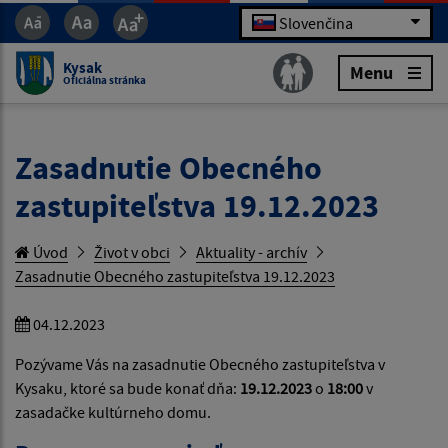
Slovenčina
Kysak
Menu
Oficiálna stránka
Zasadnutie Obecného
zastupiteľstva 19.12.2023
Úvod
Život v obci
Aktuality - archív
Zasadnutie Obecného zastupiteľstva 19.12.2023
04.12.2023
Pozývame Vás na zasadnutie Obecného zastupiteľstva v
Kysaku, ktoré sa bude konať dňa:
19.12.2023
o
18:00
v
zasadačke kultúrneho domu.