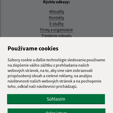
Rýchle odkazy:
Aktuality
Kontakty
E-služby
Firmy a organizácie
Triedenie odpadu
Aktualizované:
Používame cookies
07.08.2026 08:20 hod.
Súbory cookie a ďalšie technológie sledovania používame
RSS
na zlepšenie vášho zážitku z prehliadania našich
webových stránok, na to, aby sme vám zobrazovali
Správca obsahu:
prispôsobený obsah a cielené reklamy, na analýzu
návštevnosti našich webových stránok a na pochopenie
Správca obsahu je Obec Kysak.
toho, odkiaľ naši návštevníci prichádzajú.
Vytvorené v súlade s
Jednotným dizajn manuálom
elektronických služieb.
Súhlasím
web portál
webhosting
webex.digital, s.r.o.
domény