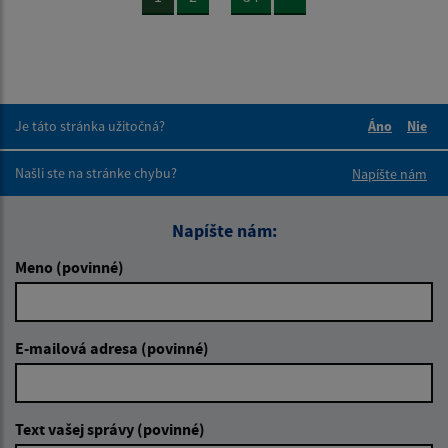
Je táto stránka užitočná?
Áno
Nie
Boli tieto 
Boli 
Našli ste na stránke chybu?
Napíšte nám
Napíšte nám:
Meno (povinné)
E-mailová adresa (povinné)
Text vašej správy (povinné)