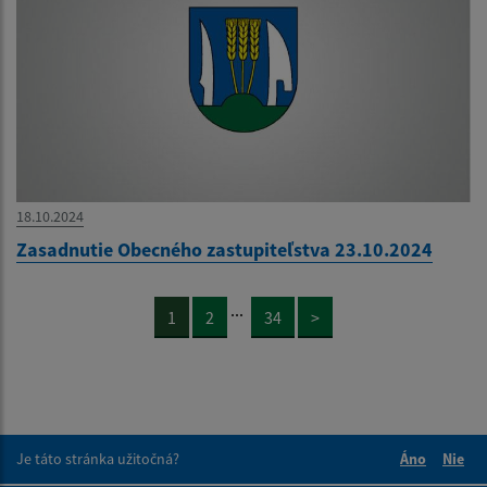
18.10.2024
Zasadnutie Obecného zastupiteľstva 23.10.2024
...
1
2
34
>
Je táto stránka užitočná?
Áno
Nie
Boli tieto 
Boli 