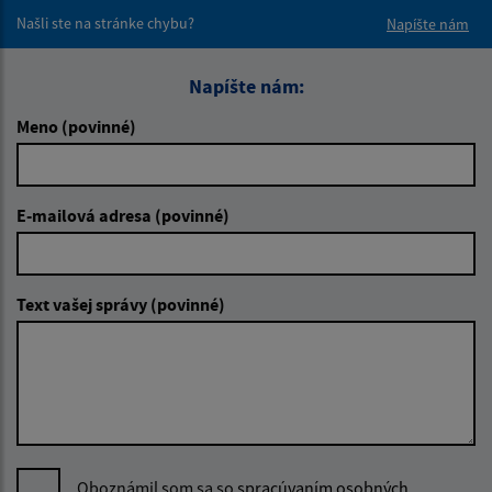
Našli ste na stránke chybu?
Napíšte nám
Napíšte nám:
Meno (povinné)
E-mailová adresa (povinné)
Text vašej správy (povinné)
Oboznámil som sa so
spracúvaním osobných