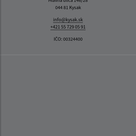
044 81 Kysak
info@kysak.sk
+421 55 729 05 91
IČO: 00324400