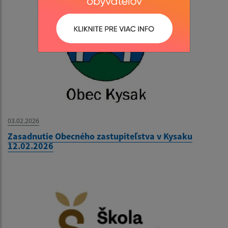
03.02.2026
Zasadnutie Obecného zastupiteľstva v Kysaku
12.02.2026