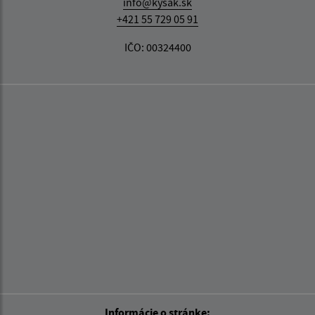
info@kysak.sk
+421 55 729 05 91
IČO: 00324400
Informácie o stránke: