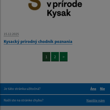
15.12.2025
Kysacký prírodný chodník poznania
1
2
>
Je táto stránka užitočná?
Áno
Nie
Boli tieto 
Boli 
Našli ste na stránke chybu?
Napíšte nám