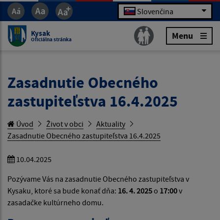
Slovenčina
Kysak
Menu
Oficiálna stránka
Zasadnutie Obecného
zastupiteľstva 16.4.2025
Úvod
Život v obci
Aktuality
Zasadnutie Obecného zastupiteľstva 16.4.2025
10.04.2025
Pozývame Vás na zasadnutie Obecného zastupiteľstva v
Kysaku, ktoré sa bude konať dňa:
16. 4. 2025
o
17:00
v
zasadačke kultúrneho domu.