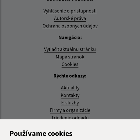
Vyhlásenie o prístupnosti
Autorské práva
Ochrana osobných údajov
Navigácia:
Vytlačiť aktuálnu stránku
Mapa stránok
Cookies
Rýchle odkazy:
Aktuality
Kontakty
E-služby
Firmy a organizácie
Triedenie odpadu
Aktualizované:
Používame cookies