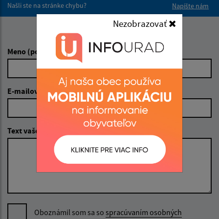
Našli ste na stránke chybu?
Napíšte nám
Nezobrazovať
Napíšte nám:
Meno (povinné)
E-mailová adresa (povinné)
Text vašej správy (povinné)
Oboznámil som sa so
spracúvaním osobných