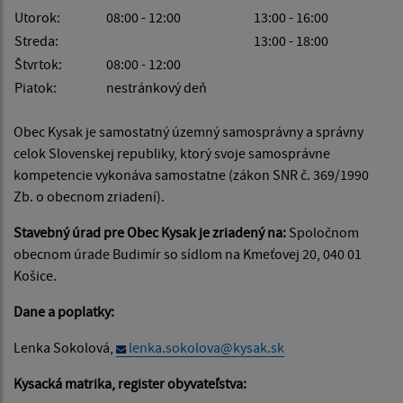
Utorok:
08:00 - 12:00
13:00 - 16:00
Streda:
13:00 - 18:00
Štvrtok:
08:00 - 12:00
Piatok:
nestránkový deň
Obec Kysak je samostatný územný samosprávny a správny
celok Slovenskej republiky, ktorý svoje samosprávne
kompetencie vykonáva samostatne (zákon SNR č. 369/1990
Zb. o obecnom zriadení).
Stavebný úrad pre Obec Kysak je zriadený na:
Spoločnom
obecnom úrade Budimír so sídlom na Kmeťovej 20, 040 01
Košice.
Dane a poplatky:
Lenka Sokolová,
lenka.sokolova@kysak.sk
Kysacká matrika, register obyvateľstva: