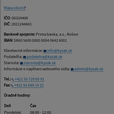
Mapa obce
IČO
: 00324400
DIČ
: 2021244841
Bankové spojenie:
Prima banka, a.s., Košice
IBAN:
SK60 5600 0000 0004 0642 6001
Všeobecné informácie:
info@kysak.sk
Podateľňa:
podatelna@kysak.sk
Starosta:
starosta@kysak.sk
Informácie o napĺňaní webového sídla:
admin@kysak.sk
Tel.:
+421 55 729 05 91
Fax:
+421 55 699 14 22
Úradné hodiny:
Deň
Čas
Pondelok:
08:00 - 12:00