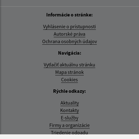
Informácie o stránke:
Vyhlásenie o prístupnosti
Autorské práva
Ochrana osobných údajov
Navigácia:
Vytlačiť aktuálnu stránku
Mapa stránok
Cookies
Rýchle odkazy:
Aktuality
Kontakty
E-služby
Firmy a organizácie
Triedenie odpadu