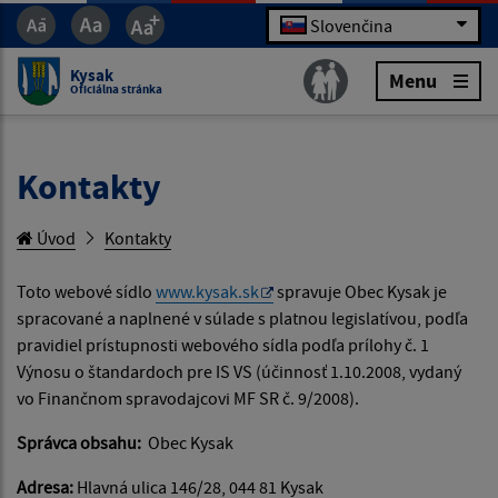
Slovenčina
Kysak
Menu
Oficiálna stránka
Kontakty
Úvod
Kontakty
Toto webové sídlo
www.kysak.sk
spravuje Obec Kysak je
spracované a naplnené v súlade s platnou legislatívou, podľa
pravidiel prístupnosti webového sídla podľa prílohy č. 1
Výnosu o štandardoch pre IS VS (účinnosť 1.10.2008, vydaný
vo Finančnom spravodajcovi MF SR č. 9/2008).
Správca obsahu:
Obec Kysak
Adresa:
Hlavná ulica 146/28, 044 81 Kysak