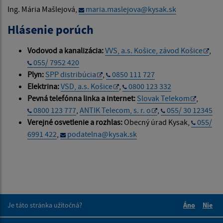
Ing. Mária Mašlejová,
maria.maslejova@kysak.sk
Hlásenie porúch
Vodovod a kanalizácia:
VVS, a.s. Košice, závod Košice
,
055/ 7952 420
Plyn:
SPP distribúcia
,
0850 111 727
Elektrina:
VSD, a.s. Košice
,
0800 123 332
Pevná telefónna linka a internet:
Slovak Telekom
,
0800 123 777
,
ANTIK Telecom, s. r. o
,
055/ 30 12345
Verejné osvetlenie a rozhlas:
Obecný úrad Kysak,
055/
6991 422
,
podatelna@kysak.sk
Je táto stránka užitočná?
Áno
Nie
Boli tieto 
Boli 