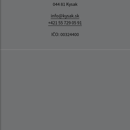
044 81 Kysak
info@kysak.sk
+421 55 729 05 91
IČO: 00324400