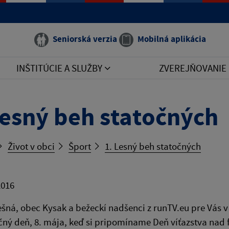
Seniorská verzia
Mobilná aplikácia
INŠTITÚCIE A SLUŽBY
ZVEREJŇOVANIE
Lesný beh statočných
Život v obci
Šport
1. Lesný beh statočných
2016
šná, obec Kysak a bežeckí nadšenci z runTV.eu pre Vás v 
čný deň, 8. mája, keď si pripomíname Deň víťazstva nad