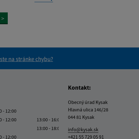
>
 ste na stránke chybu?
vás užitočné?
e pre vás užitočné?
Kontakt:
Obecný úrad Kysak
Hlavná ulica 146/28
0 - 12:00
044 81 Kysak
0 - 12:00
13:00 - 16:00
13:00 - 18:00
info@kysak.sk
0 - 12:00
+421 55 729 05 91