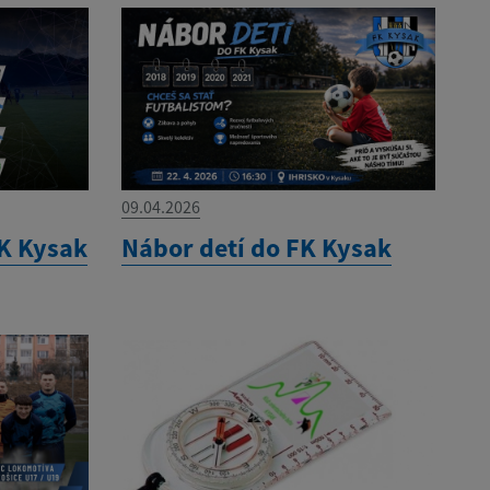
09.04.2026
K Kysak
Nábor detí do FK Kysak