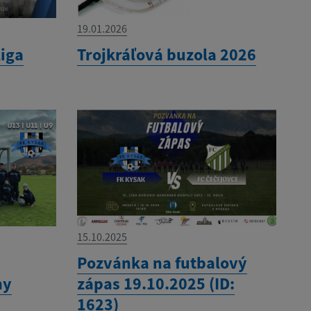
19.01.2026
liga
Trojkráľová buzola 2026
15.10.2025
Pozvánka na futbalový
ny
zápas 19.10.2025 (ID:
1623)