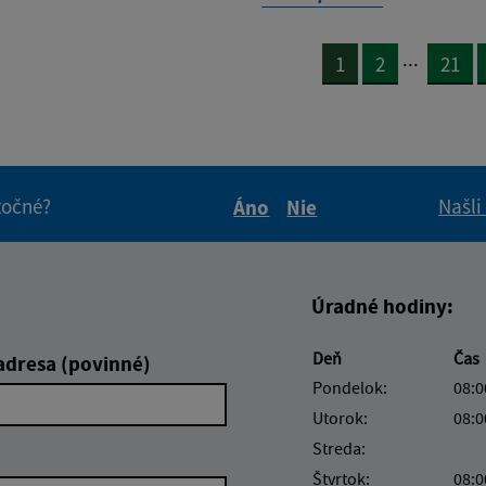
...
1
2
21
itočné?
Našli
Áno
Nie
Boli tieto informácie pre 
Boli tieto informáci
Úradné hodiny:
Deň
Čas
adresa (povinné)
Pondelok:
08:0
Utorok:
08:0
Streda:
Štvrtok:
08:0