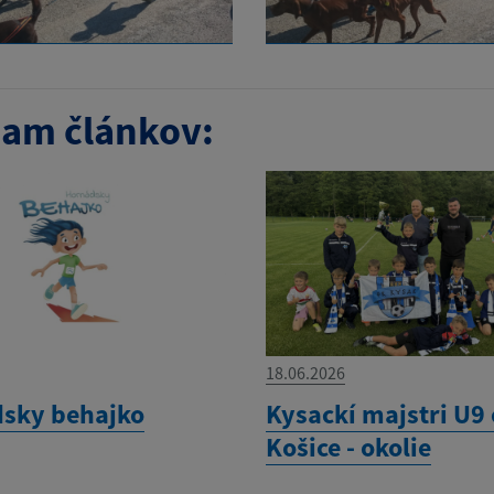
am článkov:
18.06.2026
sky behajko
Kysackí majstri U9
Košice - okolie