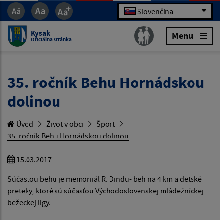
Slovenčina
Kysak
Menu
Oficiálna stránka
35. ročník Behu Hornádskou
dolinou
Úvod
Život v obci
Šport
35. ročník Behu Hornádskou dolinou
15.03.2017
Súčasťou behu je memoriiál R. Dindu- beh na 4 km a detské
preteky, ktoré sú súčasťou Východoslovenskej mládežníckej
bežeckej ligy.