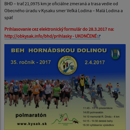
BHD – trať 21,0975 km je oficiálne zmeraná a trasa vedie od
Obecného úradu v Kysaku smer Veľká Lodina – Malá Lodina a
späť
Prihlasovanie cez elektronický formulár do 28.3.2017 na:
http://obkysak.info/bhd/prihlasky - UKONČENÉ