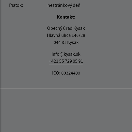
Piatok:
nestránkový deň
Kontakt:
Obecný úrad Kysak
Hlavná ulica 146/28
044 81 Kysak
info@kysak.sk
+421 55 729 05 91
IČO: 00324400