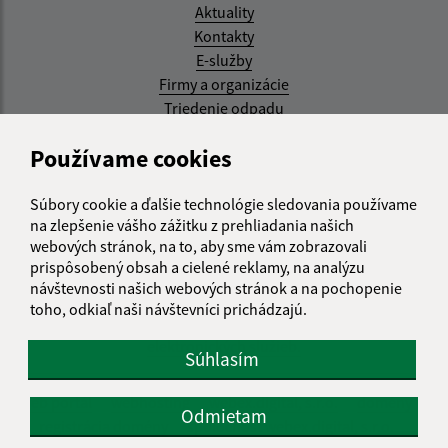
Aktuality
Kontakty
E-služby
Firmy a organizácie
Triedenie odpadu
Aktualizované:
Používame cookies
07.08.2026 08:20 hod.
Súbory cookie a ďalšie technológie sledovania používame
RSS
na zlepšenie vášho zážitku z prehliadania našich
webových stránok, na to, aby sme vám zobrazovali
Správca obsahu:
prispôsobený obsah a cielené reklamy, na analýzu
návštevnosti našich webových stránok a na pochopenie
Správca obsahu je Obec Kysak.
toho, odkiaľ naši návštevníci prichádzajú.
Vytvorené v súlade s
Jednotným dizajn manuálom
elektronických služieb.
Súhlasím
web portál
webhosting
webex.digital, s.r.o.
domény
Odmietam
registrácia domény
spoločnosť webex.digital, s.r.o.