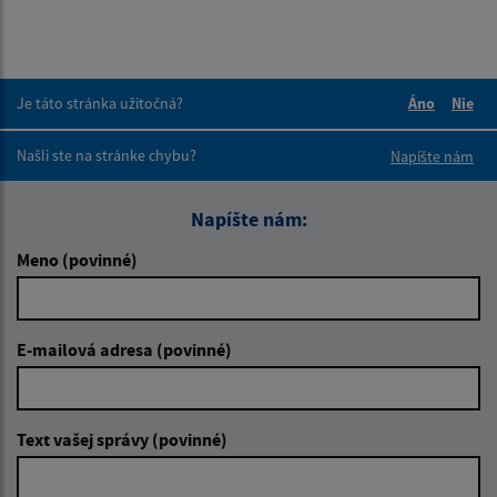
Je táto stránka užitočná?
Áno
Nie
Boli tieto 
Boli 
Našli ste na stránke chybu?
Napíšte nám
Napíšte nám:
Meno (povinné)
E-mailová adresa (povinné)
Text vašej správy (povinné)