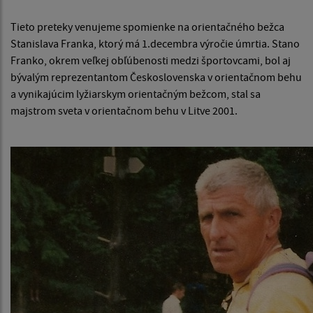
Tieto preteky venujeme spomienke na orientačného bežca
Stanislava Franka, ktorý má 1.decembra výročie úmrtia. Stano
Franko, okrem veľkej obľúbenosti medzi športovcami, bol aj
bývalým reprezentantom Československa v orientačnom behu
a vynikajúcim lyžiarskym orientačným bežcom, stal sa
majstrom sveta v orientačnom behu v Litve 2001.