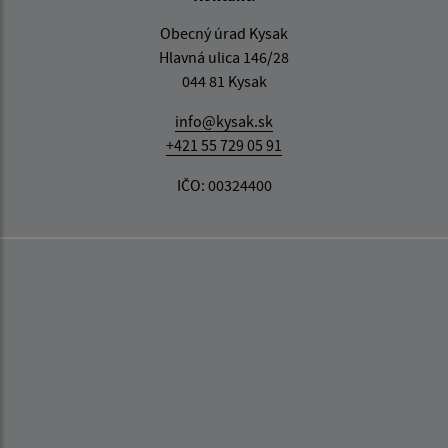
Obecný úrad Kysak
Hlavná ulica 146/28
044 81 Kysak
info@kysak.sk
+421 55 729 05 91
IČO: 00324400