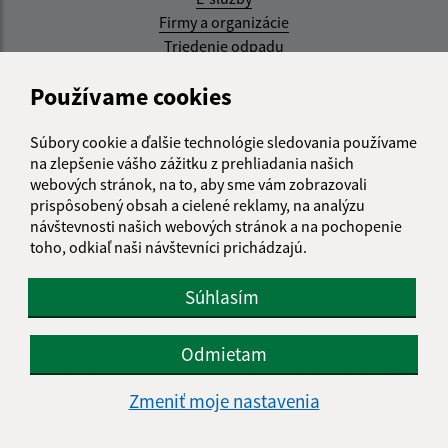
Firmy a organizácie
Triedenie odpadu
Aktualizované:
Používame cookies
07.08.2026 08:20 hod.
Súbory cookie a ďalšie technológie sledovania používame
RSS
na zlepšenie vášho zážitku z prehliadania našich
webových stránok, na to, aby sme vám zobrazovali
Správca obsahu:
prispôsobený obsah a cielené reklamy, na analýzu
návštevnosti našich webových stránok a na pochopenie
Správca obsahu je Obec Kysak.
toho, odkiaľ naši návštevníci prichádzajú.
Vytvorené v súlade s
Jednotným dizajn manuálom
elektronických služieb.
Súhlasím
web portál
webhosting
webex.digital, s.r.o.
domény
Odmietam
registrácia domény
spoločnosť webex.digital, s.r.o.
Zmeniť moje nastavenia
Technický prevádzkovateľ: