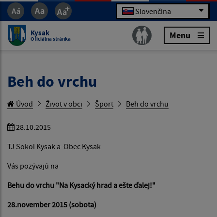
Slovenčina
Kysak
Menu
Oficiálna stránka
Beh do vrchu
Úvod
Život v obci
Šport
Beh do vrchu
28.10.2015
TJ Sokol Kysak a Obec Kysak
Vás pozývajú na
Behu do vrchu "Na Kysacký hrad a ešte ďalej!"
28.november 2015 (sobota)