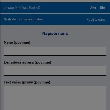
Je táto stránka užitočná?
Áno
Nie
Boli tieto 
Boli 
Našli ste na stránke chybu?
Napíšte nám
Napíšte nám:
Meno (povinné)
E-mailová adresa (povinné)
Text vašej správy (povinné)